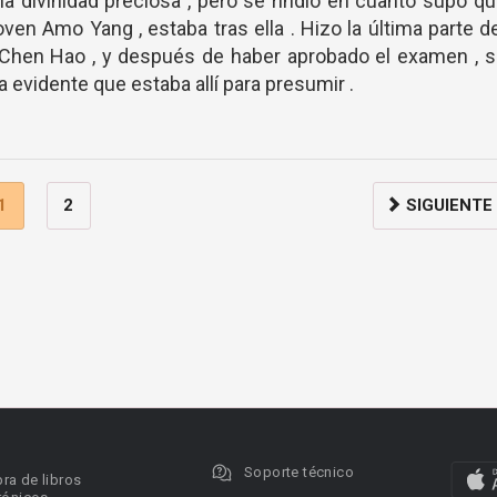
a divinidad preciosa , pero se rindió en cuanto supo q
ven Amo Yang , estaba tras ella . Hizo la última parte d
Chen Hao , y después de haber aprobado el examen , s
a evidente que estaba allí para presumir .
1
2
SIGUIENTE
Soporte técnico
ra de libros