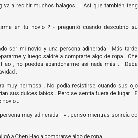
 va a recibir muchos halagos . ¡ Así que también ten
irme en tu novio ? - preguntó cuando descubrió su
endo ser mi novio y una persona adinerada . Más tarde
repararme y luego saldré a comprarte algo de ropa . Ch
Hao , no puedes abandonarme así nada más . ¡ Debe
avidad .
ra muy hermosa . No podía resistirse cuando sus ojo
n sus dulces labios . Pero se sentía fuera de lugar . 
 novio ...
a persona muy adinerada ! » , pensó mientras sonreía c
bligó a Chen Hao a comprarse algo de ropa .