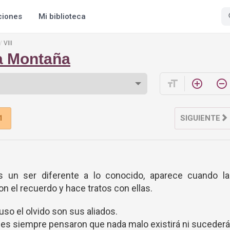
ciones
Mi biblioteca
VIII
a Montaña
format_size
add_circle_outline
remove_circle_outline
1
SIGUIENTE
 un ser diferente a lo conocido, aparece cuando la
 el recuerdo y hace tratos con ellas.
uso el olvido son sus aliados.
enes siempre pensaron que nada malo existirá ni sucederá