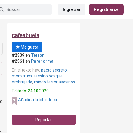
Ingresar
Registrarse
cafeabuela
Me gusta
#2509 en
Terror
#2561 en
Paranormal
En el texto hay:
pacto secreto
,
monstruos asesino bosque
embrujado
,
miedo terror asesinos
Editado: 24.10.2020
Añadir a la biblioteca
s
Reportar
.