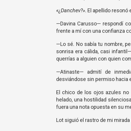
«¿Danchev?»
. El apellido reson
—Davina Carusso— respondí con
frente a mí con una confianza c
—Lo sé. No sabía tu nombre, per
sonrisa era cálida, casi infant
querrías a alguien con quien comp
—Atinaste— admití de inmedia
desviándose sin permiso hacia el
El chico de los ojos azules n
helado, una hostilidad silenci
fuera una nota opuesta en su me
Lot siguió el rastro de mi mirada