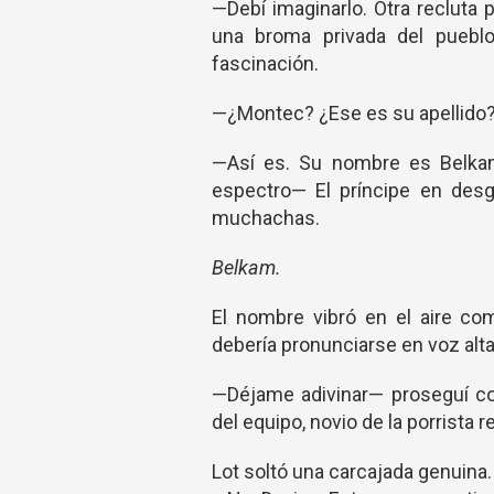
—Debí imaginarlo. Otra recluta 
una broma privada del pueblo
fascinación.
—¿Montec? ¿Ese es su apellido
—Así es. Su nombre es Belkam
espectro— El príncipe en desg
muchachas.
Belkam.
El nombre vibró en el aire co
debería pronunciarse en voz alta
—Déjame adivinar— proseguí co
del equipo, novio de la porrista 
Lot soltó una carcajada genuina.