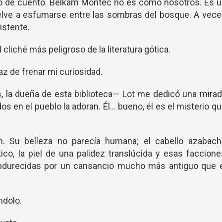
po de cuento. Belkam Montec no es como nosotros. Es 
uelve a esfumarse entre las sombras del bosque. A vec
istente.
 cliché más peligroso de la literatura gótica.
az de frenar mi curiosidad.
s, la dueña de esta biblioteca— Lot me dedicó una mira
s en el pueblo la adoran. Él... bueno, él es el misterio q
. Su belleza no parecía humana; el cabello azabach
ico, la piel de una palidez translúcida y esas faccion
endurecidas por un cansancio mucho más antiguo que e
ndolo.