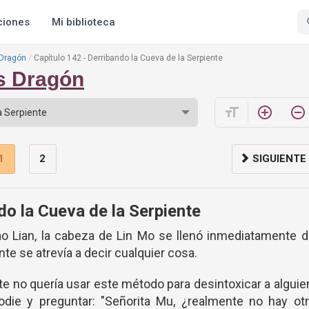
ciones
Mi biblioteca
 Dragón
Capítulo 142 - Derribando la Cueva de la Serpiente
os Dragón
format_size
add_circle_outline
remove_circle_outline
1
2
SIGUIENTE
do la Cueva de la Serpiente
o Lian, la cabeza de Lin Mo se llenó inmediatamente 
te se atrevía a decir cualquier cosa.
e no quería usar este método para desintoxicar a alguie
odie y preguntar: "Señorita Mu, ¿realmente no hay otr