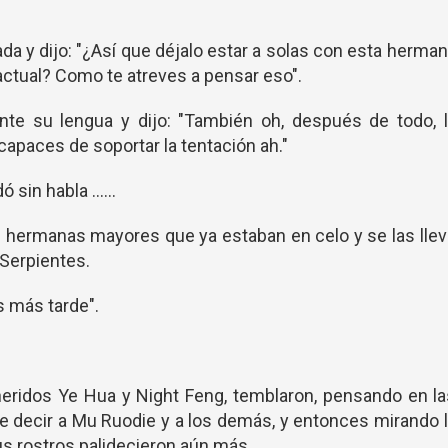
da y dijo: "¿Así que déjalo estar a solas con esta herma
ctual? Como te atreves a pensar eso".
nte su lengua y dijo: "También oh, después de todo, l
n capaces de soportar la tentación ah."
sin habla ......
s hermanas mayores que ya estaban en celo y se las lle
 Serpientes.
s más tarde".
eridos Ye Hua y Night Feng, temblaron, pensando en l
e decir a Mu Ruodie y a los demás, y entonces mirando 
s rostros palidecieron aún más.