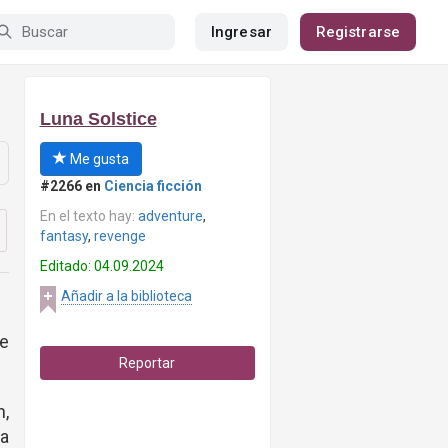
Ingresar
Registrarse
Luna Solstice
Me gusta
#2266 en
Ciencia ficción
En el texto hay:
adventure
,
fantasy
,
revenge
Editado: 04.09.2024
Añadir a la biblioteca
de
Reportar
n,
a