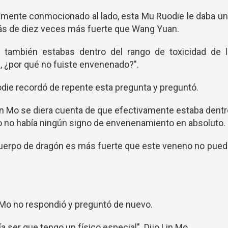
mente conmocionado al lado, esta Mu Ruodie le daba u
ás de diez veces más fuerte que Wang Yuan.
 también estabas dentro del rango de toxicidad de l
, ¿por qué no fuiste envenenado?".
die recordó de repente esta pregunta y preguntó.
in Mo se diera cuenta de que efectivamente estaba dent
o no había ningún signo de envenenamiento en absoluto.
cuerpo de dragón es más fuerte que este veneno no pue
 Mo no respondió y preguntó de nuevo.
ría ser que tengo un físico especial". Dijo Lin Mo.