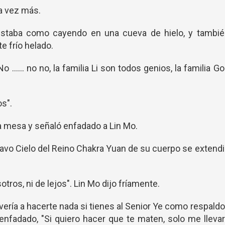
na vez más.
taba como cayendo en una cueva de hielo, y tambié
te frío helado.
 ...... no no, la familia Li son todos genios, la familia G
s".
 la mesa y señaló enfadado a Lin Mo.
tavo Cielo del Reino Chakra Yuan de su cuerpo se extend
os, ni de lejos". Lin Mo dijo fríamente.
ería a hacerte nada si tienes al Senior Ye como respaldo
o enfadado, "Si quiero hacer que te maten, solo me lleva