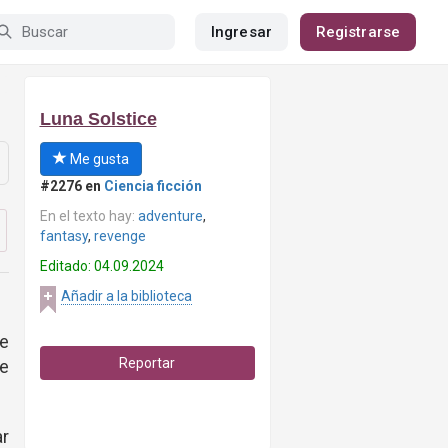
Ingresar
Registrarse
Luna Solstice
Me gusta
#2276 en
Ciencia ficción
En el texto hay:
adventure
,
fantasy
,
revenge
Editado: 04.09.2024
Añadir a la biblioteca
e
Reportar
e
ar