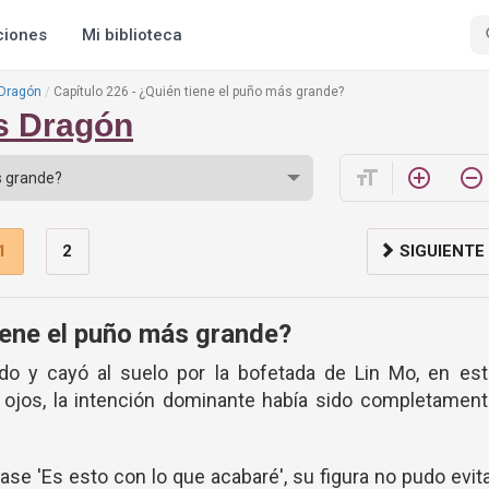
ciones
Mi biblioteca
 Dragón
Capítulo 226 - ¿Quién tiene el puño más grande?
os Dragón
format_size
add_circle_outline
remove_circle_outline
1
2
SIGUIENTE
iene el puño más grande?
o y cayó al suelo por la bofetada de Lin Mo, en est
 ojos, la intención dominante había sido completament
se 'Es esto con lo que acabaré', su figura no pudo evit