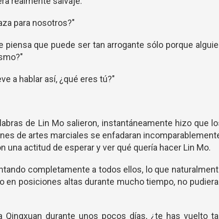
era realmente salvaje.
za para nosotros?"
e piensa que puede ser tan arrogante sólo porque algui
mismo?"
ve a hablar así, ¿qué eres tú?"
labras de Lin Mo salieron, instantáneamente hizo que l
nes de artes marciales se enfadaran incomparablemente
 una actitud de esperar y ver qué quería hacer Lin Mo.
untando completamente a todos ellos, lo que naturalmen
do en posiciones altas durante mucho tiempo, no pudier
a Qingxuan durante unos pocos días, ¿te has vuelto t