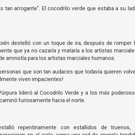
s tan arrogante". El cocodrilo verde que estaba a su la
ién destelló con un toque de ira, después de romper 
ente que ya no cazaría y mataría a los artistas marcial
e amnistía para los artistas marciales humanos.
personas que son tan audaces que todavía quieren volv
ealmente viven impacientes!
Púrpura lideró al Cocodrilo Verde y a los más poderos
 caminó furiosamente hacia el norte.
talló repentinamente con estallidos de truenos, 
arecieron en el cielo, como una red de energía tendi