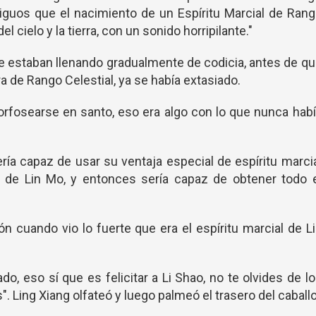
ntiguos que el nacimiento de un Espíritu Marcial de Ran
l cielo y la tierra, con un sonido horripilante."
se estaban llenando gradualmente de codicia, antes de q
ra de Rango Celestial, ya se había extasiado.
fosearse en santo, eso era algo con lo que nunca hab
ería capaz de usar su ventaja especial de espíritu marci
al de Lin Mo, y entonces sería capaz de obtener todo 
ón cuando vio lo fuerte que era el espíritu marcial de L
do, eso sí que es felicitar a Li Shao, no te olvides de l
. Ling Xiang olfateó y luego palmeó el trasero del caballo