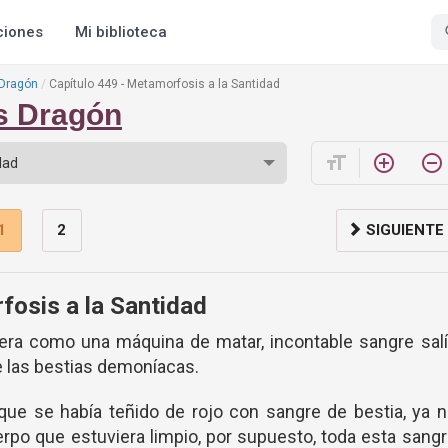
ciones
Mi biblioteca
 Dragón
Capítulo 449 - Metamorfosis a la Santidad
os Dragón
format_size
add_circle_outline
remove_circle_outline
1
2
SIGUIENTE
fosis a la Santidad
 era como una máquina de matar, incontable sangre sal
e las bestias demoníacas.
que se había teñido de rojo con sangre de bestia, ya 
erpo que estuviera limpio, por supuesto, toda esta sang