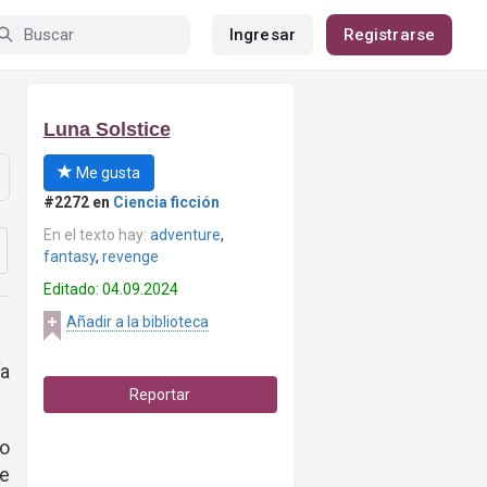
Ingresar
Registrarse
Luna Solstice
Me gusta
#2272 en
Ciencia ficción
En el texto hay:
adventure
,
fantasy
,
revenge
Editado: 04.09.2024
Añadir a la biblioteca
ía
Reportar
no
re