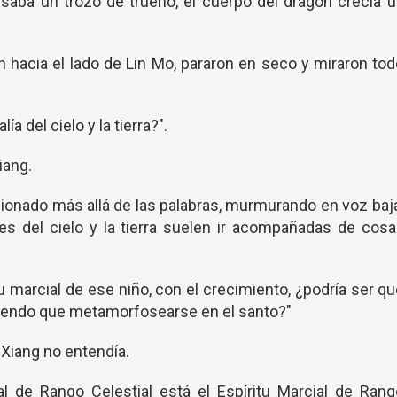
esaba un trozo de trueno, el cuerpo del dragón crecía 
n hacia el lado de Lin Mo, pararon en seco y miraron to
lía del cielo y la tierra?".
iang.
onado más allá de las palabras, murmurando en voz baj
nes del cielo y la tierra suelen ir acompañadas de cos
u marcial de ese niño, con el crecimiento, ¿podría ser q
 pidiendo que metamorfosearse en el santo?"
Xiang no entendía.
al de Rango Celestial está el Espíritu Marcial de Ran