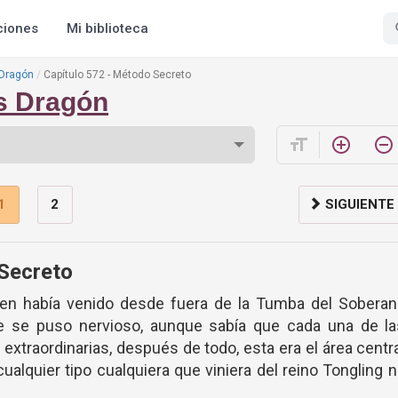
ciones
Mi biblioteca
 Dragón
Capítulo 572 - Método Secreto
os Dragón
format_size
add_circle_outline
remove_circle_outline
1
2
SIGUIENTE
 Secreto
en había venido desde fuera de la Tumba del Soberan
e se puso nervioso, aunque sabía que cada una de la
extraordinarias, después de todo, esta era el área centr
ualquier tipo cualquiera que viniera del reino Tongling 