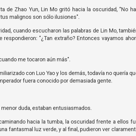
a de Zhao Yun, Lin Mo gritó hacia la oscuridad, "No h
itus malignos son sólo ilusiones".
ridad, cuando escucharon las palabras de Lin Mo, tambi
e respondieron: "¿Tan extraño? Entonces vayamos ahor
 cuando me tocaron aún más".
miliarizado con Luo Yao y los demás, todavía no quería q
 Emperador fuera conocido por demasiada gente.
la menor duda, estaban entusiasmados.
caminando hacia la tumba, la oscuridad frente a ellos f
a fantasmal luz verde, y al final, pudieron ver claramen