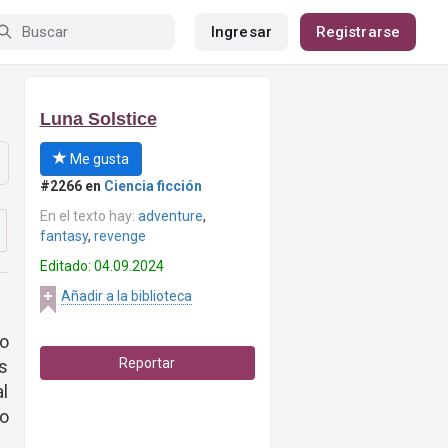
Ingresar
Registrarse
Luna Solstice
Me gusta
#2266 en
Ciencia ficción
En el texto hay:
adventure
,
fantasy
,
revenge
Editado: 04.09.2024
Añadir a la biblioteca
o
Reportar
s
al
no