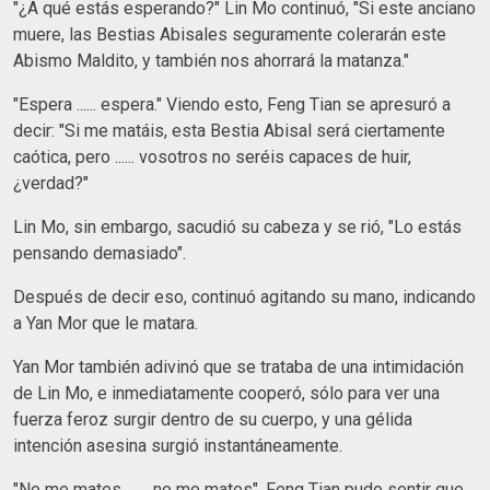
"¿A qué estás esperando?" Lin Mo continuó, "Si este anciano
muere, las Bestias Abisales seguramente colerarán este
Abismo Maldito, y también nos ahorrará la matanza."
"Espera ...... espera." Viendo esto, Feng Tian se apresuró a
decir: "Si me matáis, esta Bestia Abisal será ciertamente
caótica, pero ...... vosotros no seréis capaces de huir,
¿verdad?"
Lin Mo, sin embargo, sacudió su cabeza y se rió, "Lo estás
pensando demasiado".
Después de decir eso, continuó agitando su mano, indicando
a Yan Mor que le matara.
Yan Mor también adivinó que se trataba de una intimidación
de Lin Mo, e inmediatamente cooperó, sólo para ver una
fuerza feroz surgir dentro de su cuerpo, y una gélida
intención asesina surgió instantáneamente.
"No me mates ......, no me mates". Feng Tian pudo sentir que