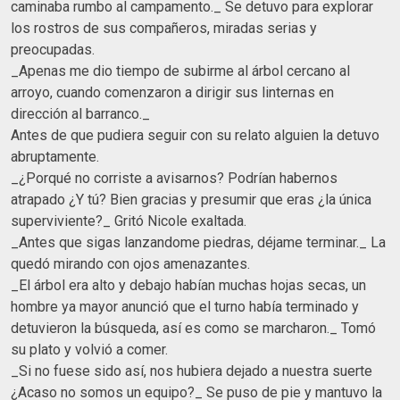
caminaba rumbo al campamento._ Se detuvo para explorar
los rostros de sus compañeros, miradas serias y
preocupadas.
_Apenas me dio tiempo de subirme al árbol cercano al
arroyo, cuando comenzaron a dirigir sus linternas en
dirección al barranco._
Antes de que pudiera seguir con su relato alguien la detuvo
abruptamente.
_¿Porqué no corriste a avisarnos? Podrían habernos
atrapado ¿Y tú? Bien gracias y presumir que eras ¿la única
superviviente?_ Gritó Nicole exaltada.
_Antes que sigas lanzandome piedras, déjame terminar._ La
quedó mirando con ojos amenazantes.
_El árbol era alto y debajo habían muchas hojas secas, un
hombre ya mayor anunció que el turno había terminado y
detuvieron la búsqueda, así es como se marcharon._ Tomó
su plato y volvió a comer.
_Si no fuese sido así, nos hubiera dejado a nuestra suerte
¿Acaso no somos un equipo?_ Se puso de pie y mantuvo la