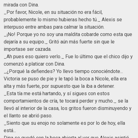
mirada con Dina.
_Por favor, Nicole, en su situación no era fácil,
probablemente lo mismo hubieras hecho tú._ Alexis se
interpuso entre ambas para calmar la situación.
_¡No! Porque yo no soy una maldita cobarde como esta que
dejaría a su equipo._ Gritó aún más fuerte sin que le
importase ser cazada.
_Ah pues eso quiero verlo._ Fue lo último que el chico dijo y
comenzó a platicar con Dina.
_¿Porqué la defiendes? Yo llevo tiempo conociéndote...
Victoria se puso de pie y le tapó la boca a Nicole, ella era
alta y más fuerte, por supuesto que la iba a detener.
_Esta tía me está hartando, y sí sigues con estos
comportamientos de cría, te tocará perder y mucho._ se la
llevó al interior de la casa, los gritos fueron disminuyendo y
el llanto se abrió paso.
_Siento que su enojo no solamente es por lo de hoy, ella
está...
Dina se quedó con la boca abierta al ver que Alexis asintió,