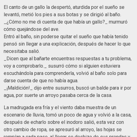
El canto de un gallo la despertó, aturdida por el sueño se
levantó, metió los pies a sus botas y se dirigió al baño.
_¿Cómo no me di cuenta de que había un gallo?_ murmuró
cómo quejándose del ave.
Entró al baño, sin poderse quitar el sueño que había tenido
pensó sin llegar a una explicación, después de hacer lo que
necesitaba salió.
_Dicen que al bañarte encuentras respuestas a tu problema,
voy a comprobarlo._ susurró cómo si alguien estuviera
escuchándola para comprenderla, volvió al baño solo para
darse cuenta de que no había agua.
_¡Maldición!_ dijo entre susurros, buscó un balde para ir por
agua, por suerte un arroyo pasaba cerca de la casa.
La madrugada era fría y el viento daba muestra de un
escenario de lluvia, tomó un poco de agua y volvió a la casa,
después de echarlo sobre el inodoro salió, esta vez con
otro cambio de ropa, se apresuró al arroyo, las hojas se
rompían a cada paso, al llegar se deshizo de sus prendas y