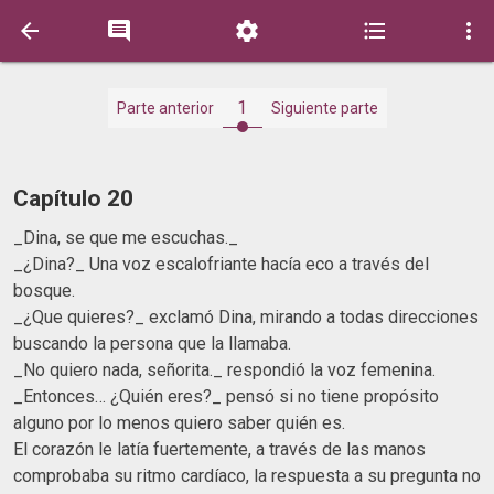





1
Parte anterior
Siguiente parte
Capítulo 20
_Dina, se que me escuchas._
_¿Dina?_ Una voz escalofriante hacía eco a través del
bosque.
_¿Que quieres?_ exclamó Dina, mirando a todas direcciones
buscando la persona que la llamaba.
_No quiero nada, señorita._ respondió la voz femenina.
_Entonces… ¿Quién eres?_ pensó si no tiene propósito
alguno por lo menos quiero saber quién es.
El corazón le latía fuertemente, a través de las manos
comprobaba su ritmo cardíaco, la respuesta a su pregunta no