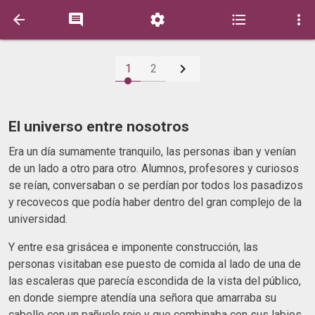






1
2
El universo entre nosotros
Era un día sumamente tranquilo, las personas iban y venían
de un lado a otro para otro. Alumnos, profesores y curiosos
se reían, conversaban o se perdían por todos los pasadizos
y recovecos que podía haber dentro del gran complejo de la
universidad.
Y entre esa grisácea e imponente construcción, las
personas visitaban ese puesto de comida al lado de una de
las escaleras que parecía escondida de la vista del público,
en donde siempre atendía una señora que amarraba su
cabello con un pañuelo rojo y que combinaba con sus labios