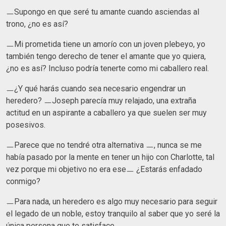
ㅡSupongo en que seré tu amante cuando asciendas al
trono, ¿no es así?
ㅡMi prometida tiene un amorío con un joven plebeyo, yo
también tengo derecho de tener el amante que yo quiera,
¿no es así? Incluso podría tenerte como mi caballero real.
ㅡ¿Y qué harás cuando sea necesario engendrar un
heredero? ㅡJoseph parecía muy relajado, una extraña
actitud en un aspirante a caballero ya que suelen ser muy
posesivos.
ㅡParece que no tendré otra alternativa ㅡ, nunca se me
había pasado por la mente en tener un hijo con Charlotte, tal
vez porque mi objetivo no era eseㅡ ¿Estarás enfadado
conmigo?
ㅡPara nada, un heredero es algo muy necesario para seguir
el legado de un noble, estoy tranquilo al saber que yo seré la
única persona que te satisface.