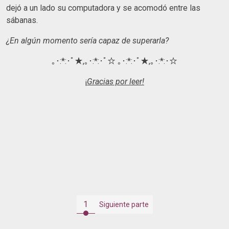
dejó a un lado su computadora y se acomodó entre las
sábanas.
¿En algún momento sería capaz de superarla?
｡･:*:･ﾟ★,｡･:*:･ﾟ☆ ｡･:*:･ﾟ★,｡･:*:･☆
¡
Gracias por leer!
1
Siguiente parte