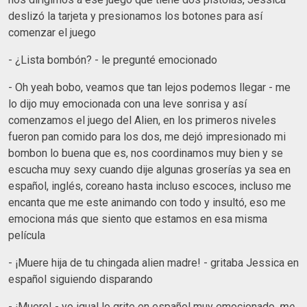
deslizó la tarjeta y presionamos los botones para así
comenzar el juego
- ¿Lista bombón? - le pregunté emocionado
- Oh yeah bobo, veamos que tan lejos podemos llegar - me
lo dijo muy emocionada con una leve sonrisa y así
comenzamos el juego del Alien, en los primeros niveles
fueron pan comido para los dos, me dejó impresionado mi
bombon lo buena que es, nos coordinamos muy bien y se
escucha muy sexy cuando dije algunas groserías ya sea en
español, inglés, coreano hasta incluso escoces, incluso me
encanta que me este animando con todo y insultó, eso me
emociona más que siento que estamos en esa misma
película
- ¡Muere hija de tu chingada alien madre! - gritaba Jessica en
español siguiendo disparando
- ¡Muere! - yo igual lo grite en español muy emocionado,
me