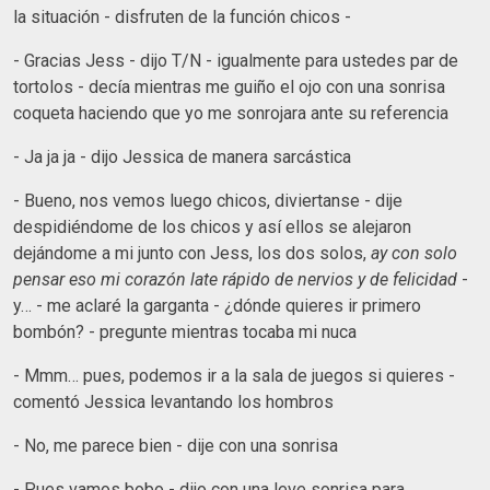
la situación - disfruten de la función chicos -
- Gracias Jess - dijo T/N - igualmente para ustedes par de
tortolos - decía mientras me guiño el ojo con una sonrisa
coqueta haciendo que yo me sonrojara ante su referencia
- Ja ja ja - dijo Jessica de manera sarcástica
- Bueno, nos vemos luego chicos, diviertanse - dije
despidiéndome de los chicos y así ellos se alejaron
dejándome a mi junto con Jess, los dos solos,
ay con solo
pensar eso mi corazón late rápido de nervios y de felicidad
-
y… - me aclaré la garganta - ¿dónde quieres ir primero
bombón? - pregunte mientras tocaba mi nuca
- Mmm… pues, podemos ir a la sala de juegos si quieres -
comentó Jessica levantando los hombros
- No, me parece bien - dije con una sonrisa
- Pues vamos bobo - dijo con una leve sonrisa para