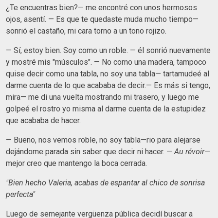
¿Te encuentras bien?— me encontré con unos hermosos
ojos, asentí. — Es que te quedaste muda mucho tiempo—
sonrió el castaño, mi cara torno a un tono rojizo.
— Sí, estoy bien. Soy como un roble. — él sonrió nuevamente
y mostré mis "músculos". — No como una madera, tampoco
quise decir como una tabla, no soy una tabla— tartamudeé al
darme cuenta de lo que acababa de decir.— Es más si tengo,
mira— me di una vuelta mostrando mi trasero, y luego me
golpeé el rostro yo misma al darme cuenta de la estupidez
que acababa de hacer.
— Bueno, nos vemos roble, no soy tabla—rio para alejarse
dejándome parada sin saber que decir ni hacer. —
Au révoir
—
mejor creo que mantengo la boca cerrada.
"Bien hecho Valeria, acabas de espantar al chico de sonrisa
perfecta"
Luego de semejante vergüenza pública decidí buscar a