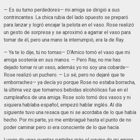
— Es su turno perdedores— mi amiga se dirigió a sus
contrincantes. La chica rubia del lado opuesto se preparó
para lanzar y logró encajar la pelota en el vaso. Rose realizó
un gesto de sorpresa y se aproximó a agarrar el vaso para
tomar de él, pero una mano la interrumpió, era la de Ray.
— Ya te lo dije, tú no tomas— D'Amico tomó el vaso que mi
amiga sostenía en sus manos. — Pero Ray, no me has
dejado tomar ni un vaso, además yo no soy una cobarde—
Rose realizó un puchero. — Lo sé, pero no dejaré que te
emborraches— ya decía yo porque Rose no estaba borracha,
la última vez que tomamos bebidas alcohólicas fue en el
cumpleaños de una amiga. Rose solo tomó dos vasos y ni
siquiera hablaba español, empezó hablar inglés. Al día
siguiente tuvo una resaca que ni se acordaba de lo que había
hecho. Por mi parte, yo me embriagué hasta el punto de no
poder caminar pero si era consciente de lo que hacía.
Luego de unas cuantas partidas más el equipo de mi amiga