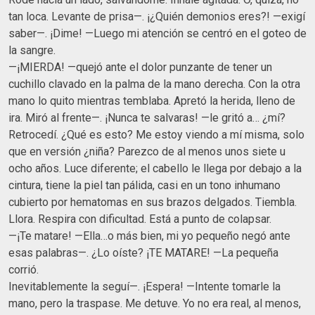
tan loca. Levante de prisa—. ¡¿Quién demonios eres?! —exigí
saber—. ¡Dime! —Luego mi atención se centró en el goteo de
la sangre.
—¡MIERDA! —quejó ante el dolor punzante de tener un
cuchillo clavado en la palma de la mano derecha. Con la otra
mano lo quito mientras temblaba. Apretó la herida, lleno de
ira. Miró al frente—. ¡Nunca te salvaras! —le gritó a… ¿mí?
Retrocedí. ¿Qué es esto? Me estoy viendo a mí misma, solo
que en versión ¿niña? Parezco de al menos unos siete u
ocho años. Luce diferente; el cabello le llega por debajo a la
cintura, tiene la piel tan pálida, casi en un tono inhumano
cubierto por hematomas en sus brazos delgados. Tiembla.
Llora. Respira con dificultad. Está a punto de colapsar.
—¡Te matare! —Ella…o más bien, mi yo pequeño negó ante
esas palabras—. ¿Lo oíste? ¡TE MATARE! —La pequeña
corrió.
Inevitablemente la seguí—. ¡Espera! —Intente tomarle la
mano, pero la traspase. Me detuve. Yo no era real, al menos,