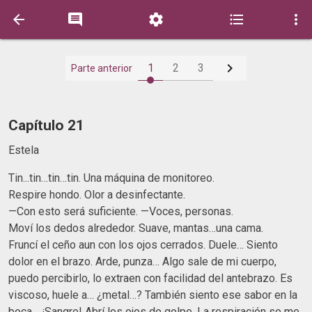






1
2
3
Parte anterior
Capítulo 21
Estela
Tin...tin…tin…tin. Una máquina de monitoreo.
Respire hondo. Olor a desinfectante.
—Con esto será suficiente. —Voces, personas.
Moví los dedos alrededor. Suave, mantas…una cama.
Fruncí el ceño aun con los ojos cerrados. Duele… Siento
dolor en el brazo. Arde, punza… Algo sale de mi cuerpo,
puedo percibirlo, lo extraen con facilidad del antebrazo. Es
viscoso, huele a… ¿metal…? También siento ese sabor en la
boca… ¡Sangre! Abrí los ojos de golpe. La respiración se me