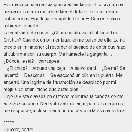
Por más que una caricia quiera ablandarme el corazón, una
marca del cuerpo me recordara el dolor—. En mis manos
estás segura—solté un resoplido burlón—. Con ese chico
hubieses muerto.
La confronte de nuevo. ¿Cómo se atrevía a hablar así de
Cristian? Cuando, en primer lugar, él me salvo de ella. La ira
creció en mi interior al recordar el quejido de dolor que hizo
al cubrirme con su cuerpo. Me humecte la garganta—.
¿Dónde…está? —carraspee.
—¿El chico? —Arqueo una ceja—. A salvo de ti. —¿De mí? Se
levantó—. Descansa. —Se escuchó un clic en la puerta. Me
encerró. Una lagrima de frustración se desplazó por mi
mejilla. Cristian…tiene que estar bien.
Deje la vista clavada en el techo mientras la cabeza se me
aclaraba un poco. Necesito salir de aquí, pero el cuerpo no
me responde, incluso mantenerme despierta es una tortura.
*****
—¡Corre, corre!