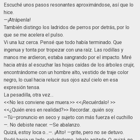
Escuché unos pasos resonantes aproximándose, así que lo
hice.
—¡Atrápenla!
También distingo los ladridos de perros por detrás, por lo
que se me acelera el pulso.
Vi una luz cerca. Pensé que todo había terminado. Que
ingenua y tonta por tropezar con una raíz. Las rodillas y
manos me ardieron, estaba sangrando por el impacto. Miré
hacia atrás al escuchar las hojas caídas de los árboles crujir,
encontrándome con un hombre alto, vestido de traje color
negro, lo cual hacia relucir sus ojos azul cielo en esa
expresión tensa.
La pesadilla, otra vez…
<<No les conviene que muera.>> <<¡Recuérdalo! >>
<<¿Quién eres en realidad?>> Recordar…quién soy.
—Tú—pronuncio en seco y sujeto con más fuerza el cuchillo
—. No debiste nacer. —Se abalanzo.
Quizá, estoy loca o…—. ¡Alto! —grite, pero no se detuvo.
Rodé hacia un lado, salvándome. Inhale agitada. O, quizá, no