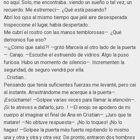
no aquí. Solo, me encontraba…viendo un sueño o tal vez, un
recuerdo. Me estremecí—. ¿Qué está pasando?
Abrí los ojos al mismo tiempo que jalé aire desesperada.
Inspeccione el lugar, había despertado…
Me cubrí el rostro con las manos temblorosas—. ¿Qué
demonios fue eso?
—¡¿Cómo que salió?! —gritó Marcela al otro lado de la puerta
—. Carajo. —Escuche el estruendo de vidrios. Algo la puso
furiosa. Hubo un momento de silencio—. Incrementen la
seguridad, de seguro vendrá por ella.
…Cristian…
Pensando que tenía suficientes fuerzas me levanté, pero caí
al instante. Arrastrándome me acerque a la puerta—.
¡Escúchame! —Golpee varias veces para llamar la atención—.
¡Si te atreves a dañarlo, juro…! —El enojo se apodero de mi
cuerpo al imaginar el final de Ana en Cristian—. ¡Juro que te
matare! —No obtuve respuesta—. ¡No lo toques! ¡No lo
hagas! —Golpee la puerta más fuerte repitiendo lo mismo
una y otra y otra y otra vez. De pronto, entraron dos hombres