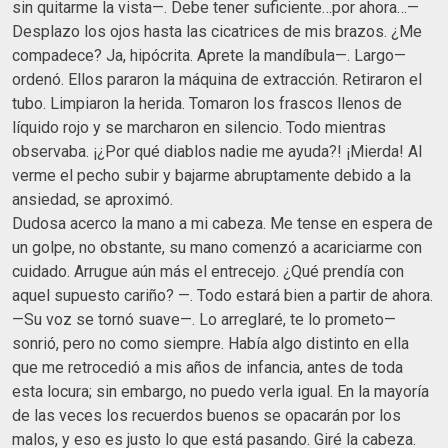
sin quitarme la vista—. Debe tener suficiente…por ahora…—
Desplazo los ojos hasta las cicatrices de mis brazos. ¿Me
compadece? Ja, hipócrita. Aprete la mandíbula—. Largo—
ordenó. Ellos pararon la máquina de extracción. Retiraron el
tubo. Limpiaron la herida. Tomaron los frascos llenos de
líquido rojo y se marcharon en silencio. Todo mientras
observaba. ¡¿Por qué diablos nadie me ayuda?! ¡Mierda! Al
verme el pecho subir y bajarme abruptamente debido a la
ansiedad, se aproximó.
Dudosa acerco la mano a mi cabeza. Me tense en espera de
un golpe, no obstante, su mano comenzó a acariciarme con
cuidado. Arrugue aún más el entrecejo. ¿Qué prendía con
aquel supuesto cariño? —. Todo estará bien a partir de ahora.
—Su voz se tornó suave—. Lo arreglaré, te lo prometo—
sonrió, pero no como siempre. Había algo distinto en ella
que me retrocedió a mis años de infancia, antes de toda
esta locura; sin embargo, no puedo verla igual. En la mayoría
de las veces los recuerdos buenos se opacarán por los
malos, y eso es justo lo que está pasando. Giré la cabeza.