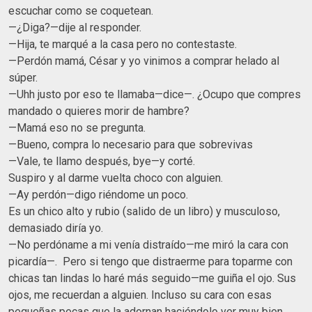
escuchar como se coquetean.
—¿Diga?—dije al responder.
—Hija, te marqué a la casa pero no contestaste.
—Perdón mamá, César y yo vinimos a comprar helado al
súper.
—Uhh justo por eso te llamaba—dice—. ¿Ocupo que compres
mandado o quieres morir de hambre?
—Mamá eso no se pregunta.
—Bueno, compra lo necesario para que sobrevivas
—Vale, te llamo después, bye—y corté.
Suspiro y al darme vuelta choco con alguien.
—Ay perdón—digo riéndome un poco.
Es un chico alto y rubio (salido de un libro) y musculoso,
demasiado diría yo.
—No perdóname a mi venía distraído—me miró la cara con
picardía—. Pero si tengo que distraerme para toparme con
chicas tan lindas lo haré más seguido—me guiña el ojo. Sus
ojos, me recuerdan a alguien. Incluso su cara con esas
pequeñas pecas que la adornan haciéndolo ver muy bien.