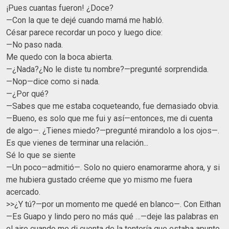
¡Pues cuantas fueron! ¿Doce?
—Con la que te dejé cuando mamá me habló.
César parece recordar un poco y luego dice:
—No paso nada.
Me quedo con la boca abierta.
—¿Nada?¿No le diste tu nombre?—pregunté sorprendida.
—Nop—dice como si nada.
—¿Por qué?
—Sabes que me estaba coqueteando, fue demasiado obvia.
—Bueno, es solo que me fui y así—entonces, me di cuenta
de algo—. ¿Tienes miedo?—pregunté mirandolo a los ojos—.
Es que vienes de terminar una relación...
Sé lo que se siente
—Un poco—admitió—. Solo no quiero enamorarme ahora, y si
me hubiera gustado créeme que yo mismo me fuera
acercado.
>>¿Y tú?—por un momento me quedé en blanco—. Con Eithan
—Es Guapo y lindo pero no más qué …—deje las palabras en
el aire cuando me di cuenta de la tontería que estaba apunto