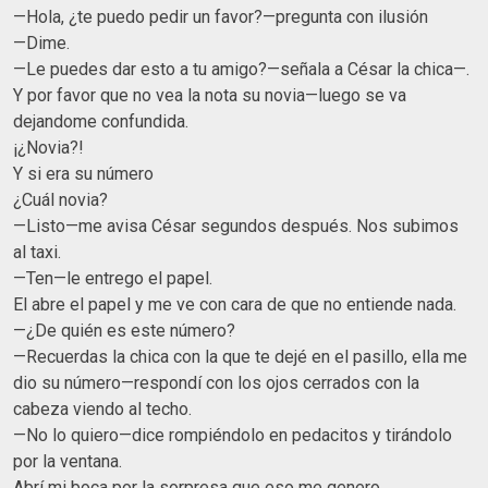
—Hola, ¿te puedo pedir un favor?—pregunta con ilusión
—Dime.
—Le puedes dar esto a tu amigo?—señala a César la chica—.
Y por favor que no vea la nota su novia—luego se va
dejandome confundida.
¡¿Novia?!
Y si era su número
¿Cuál novia?
—Listo—me avisa César segundos después. Nos subimos
al taxi.
—Ten—le entrego el papel.
El abre el papel y me ve con cara de que no entiende nada.
—¿De quién es este número?
—Recuerdas la chica con la que te dejé en el pasillo, ella me
dio su número—respondí con los ojos cerrados con la
cabeza viendo al techo.
—No lo quiero—dice rompiéndolo en pedacitos y tirándolo
por la ventana.
Abrí mi boca por la sorpresa que eso me genero.