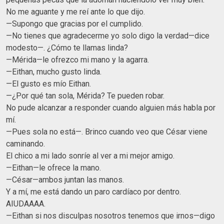
No me aguante y me reí ante lo que dijo.
—Supongo que gracias por el cumplido.
—No tienes que agradecerme yo solo digo la verdad—dice
modesto—. ¿Cómo te llamas linda?
—Mérida—le ofrezco mi mano y la agarra.
—Eithan, mucho gusto linda.
—El gusto es mío Eithan.
—¿Por qué tan sola, Mérida? Te pueden robar.
No pude alcanzar a responder cuando alguien más habla por
mí.
—Pues sola no está—. Brinco cuando veo que César viene
caminando.
El chico a mi lado sonríe al ver a mi mejor amigo.
—Eithan—le ofrece la mano.
—César—ambos juntan las manos.
Y a mí, me está dando un paro cardíaco por dentro.
AIUDAAAA.
—Eithan si nos disculpas nosotros tenemos que irnos—digo