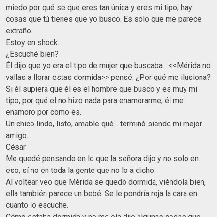
miedo por qué se que eres tan única y eres mi tipo, hay
cosas que tú tienes que yo busco. Es solo que me parece
extraño.
Estoy en shock.
¿Escuché bien?
Él dijo que yo era el tipo de mujer que buscaba. <<Mérida no
vallas a llorar estas dormida>> pensé. ¿Por qué me ilusiona?
Si él supiera que él es el hombre que busco y es muy mi
tipo, por qué el no hizo nada para enamorarme, él me
enamoro por como es.
Un chico lindo, listo, amable qué... terminó siendo mi mejor
amigo.
César
Me quedé pensando en lo que la señora dijo y no solo en
eso, sí no en toda la gente que no lo a dicho.
Al voltear veo que Mérida se quedó dormida, viéndola bien,
ella también parece un bebé. Se le pondría roja la cara en
cuanto lo escuche.
Cómo estaba dormida y no me oía dije algunas cosas que