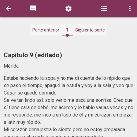





1
Parte anterior
Siguiente parte
Capitulo 9 (editado)
Mérida
Estaba haciendo la sopa y no me di cuenta de lo rápido que
se paso el tiempo, apagué la estufa y voy a la sala y veo que
César se quedó dormido.
Se ve tan lindo así, solo verlo me saca una sonrisa. Creo que
sí tiene cara de bebé, me acerco y le hablo varias veces y no
me responde. me inco a un lado de él y mi corazón empieza
a latir muy rápido.
Mi corazón demuestra lo siento pero no estoy preparada
para ser rechazada y aparte no quiero perderlo