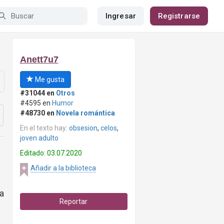
Ingresar
Registrarse
Anett7u7
Me gusta
#31044 en
Otros
#4595 en
Humor
#48730 en
Novela romántica
En el texto hay:
obsesion
,
celos
,
joven adulto
Editado: 03.07.2020
Añadir a la biblioteca
a
Reportar