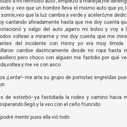
ra subo a mi hermoso auto , empiezo a manejar,me deten
quierda y veo que un hombre lleva el mismo auto que yo, 
o sonríe,veo que la luz cambia a verde y aceleró,me dedi
voy cantando afinadamente hasta que me doy cuenta qu
estacionó y salgo del auto ,agarro mi bolso y voy a 
todos voltean a mirarme y me doy cuenta que me mira
antes del incidente con Henry yo era muy tímida 
llaron cambie dastricamente desde mi ropa hasta m
asillero pero choco con alguien me fastidio por qué v
ada,voltea y me ve con asco
pa ¡Lenta!–me arta su grupo de porristas engreídas pu
on
es de estorbó–ya fastidiada la rodeo y camino hacia m
esperando llegó y la veo con el ceño fruncido
podré mentir pues ella vió todo