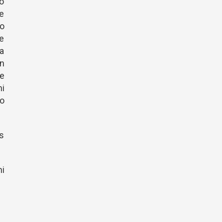
go
le
co
e
la
n
e
i
eo
es
i