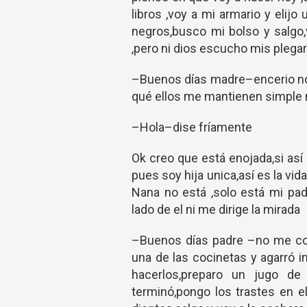
libros ,voy a mi armario y elij
negros,busco mi bolso y salgo
,pero ni dios escucho mis pleg
–Buenos días madre–encerio no s
qué ellos me mantienen simple
–Hola–dise fríamente
Ok creo que está enojada,si así
pues soy hija unica,así es la vi
Nana no está ,solo está mi pa
lado de el ni me dirige la mirada
–Buenos días padre –no me con
una de las cocinetas y agarró 
hacerlos,preparo un jugo d
terminó,pongo los trastes en el