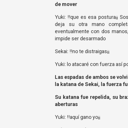
de mover
Yuki: !!que es esa postura¡¡ S
deja su otra mano complet
eventualmente con dos manos, 
impide ser desarmado
Sekai: !!no te distraigas¡¡
Yuki: lo atacaré con fuerza así 
Las espadas de ambos se volvi
la katana de Sekai, la fuerza f
Su katana fue repelida, su br
aberturas
Yuki: !!aquí gano yo¡¡