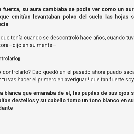
n fuerza, su aura cambiaba se podía ver como un aur
 que emitían levantaban polvo del suelo las hojas s
ucía
cia que tenía cuando se descontroló hace años, cuando tu
ctora—dijo en su mente—
trolarlo¡¡
 controlarlo? Eso quedó en el pasado ahora puedo sac
y tu vas hacer el primero en averiguar !!que tan fuerte soy
a blanca que emanaba de el, las pupilas de sus ojos 
salían destellos y su cabello tomo un tono blanco en s
idante