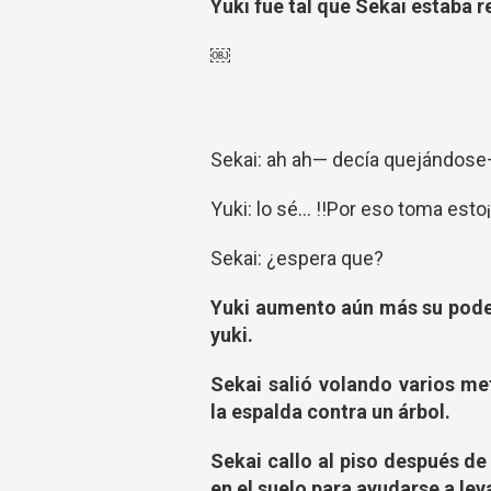
Yuki fue tal que Sekai estaba 
￼
Sekai: ah ah— decía quejándose
Yuki: lo sé... !!Por eso toma esto¡
Sekai: ¿espera que?
Yuki aumento aún más su poder
yuki.
Sekai salió volando varios m
la espalda contra un árbol.
Sekai callo al piso después de
en el suelo para ayudarse a lev