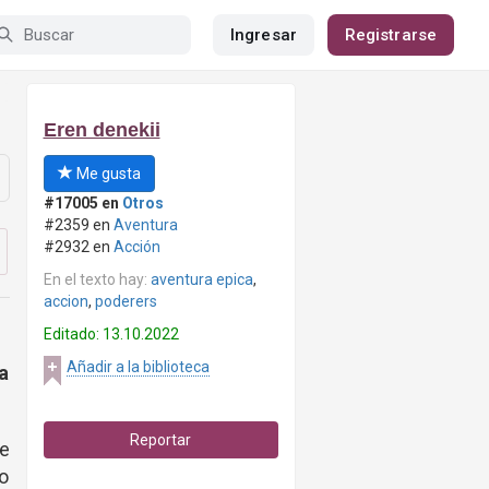
Ingresar
Registrarse
Eren denekii
Me gusta
#17005 en
Otros
#2359 en
Aventura
#2932 en
Acción
En el texto hay:
aventura epica
,
accion
,
poderers
Editado: 13.10.2022
Añadir a la biblioteca
a
Reportar
te
yo