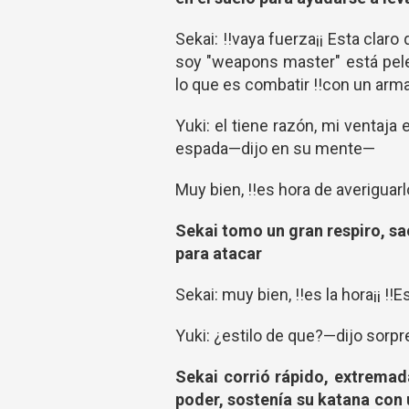
Sekai: !!vaya fuerza¡¡ Esta clar
soy "weapons master" está pele
lo que es combatir !!con un arma
Yuki: el tiene razón, mi ventaj
espada—dijo en su mente—
Muy bien, !!es hora de averiguarlo
Sekai tomo un gran respiro, sa
para atacar
Sekai: muy bien, !!es la hora¡¡ !!
Yuki: ¿estilo de que?—dijo sorp
Sekai corrió rápido, extremad
poder, sostenía su katana con