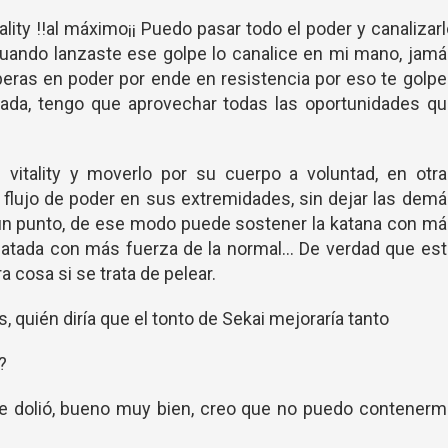
lity !!al máximo¡¡ Puedo pasar todo el poder y canalizar
cuando lanzaste ese golpe lo canalice en mi mano, jam
uperas en poder por ende en resistencia por eso te golp
atada, tengo que aprovechar todas las oportunidades q
 vitality y moverlo por su cuerpo a voluntad, en otra
flujo de poder en sus extremidades, sin dejar las dem
 un punto, de ese modo puede sostener la katana con m
patada con más fuerza de la normal... De verdad que es
a cosa si se trata de pelear.
 quién diría que el tonto de Sekai mejoraría tanto
?
 dolió, bueno muy bien, creo que no puedo contenerm