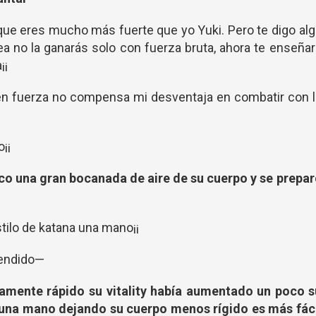
o que eres mucho más fuerte que yo Yuki. Pero te digo al
a no la ganarás solo con fuerza bruta, ahora te enseña
¡¡
a en fuerza no compensa mi desventaja en combatir con 
¡¡
co una gran bocanada de aire de su cuerpo y se prepa
Estilo de katana una mano¡¡
rendido—
amente rápido su vitality había aumentado un poco s
 una mano dejando su cuerpo menos rígido es más fáci