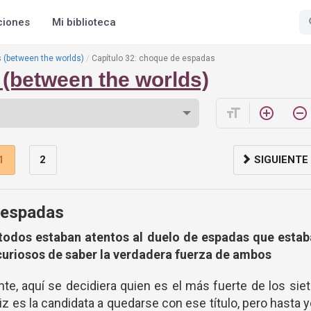
ciones
Mi biblioteca
 (between the worlds)
Capítulo 32: choque de espadas
(between the worlds)
format_size
add_circle_outline
remove_circle_outline
1
2
SIGUIENTE
 espadas
todos estaban atentos al duelo de espadas que estab
uriosos de saber la verdadera fuerza de ambos
te, aquí se decidiera quien es el más fuerte de los sie
z es la candidata a quedarse con ese título, pero hasta 