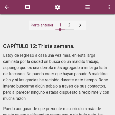






1
2
Parte anterior
CAPÍTULO 12: Triste semana.
Estoy de regreso a casa una vez más, en esta larga
caminata por la ciudad en busca de un maldito trabajo,
supongo que es una derrota más agregado a mi larga lista
de fracasos. No puedo creer que hayan pasado 6 malditos
días y ni las gracias he recibido durante este tiempo. Rose
intento buscarme algún trabajo a través de sus contactos,
pero al parecer ninguno estaba dispuesto a recibirme y con
mucha razón.
Puedo asegurar de que presente mi currículum más de
veinte veces a diferentes empresas, y de todo esto, tan