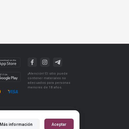
¡Atención! El sitio puede
contener materiales no
adecuados para personas
menores de 18 años.
ciones de uso
Acuerdo de Privacidad
Más información
Aceptar
m
Reglas para la publicación de libros