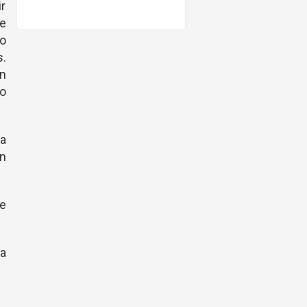
ir
e
o
s.
n
 o
a
ón
ue
la