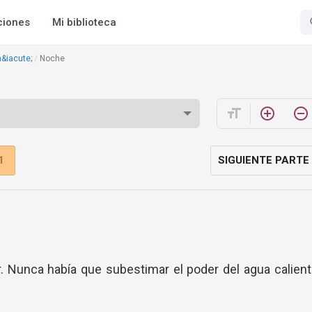
ciones
Mi biblioteca
&iacute;
Noche
format_size
add_circle_outline
remove_circle_outline
1
SIGUIENTE PARTE
. Nunca había que subestimar el poder del agua calien