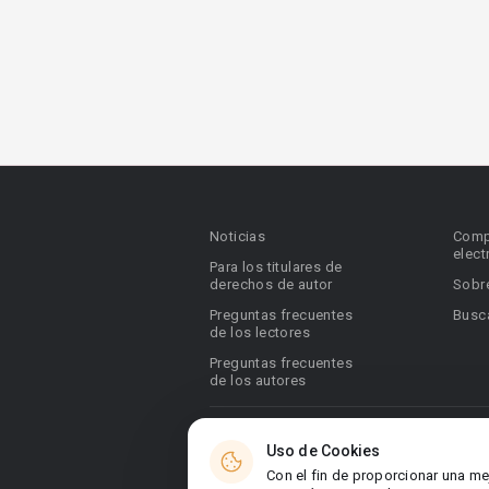
Noticias
Comp
elect
Para los titulares de
derechos de autor
Sobr
Preguntas frecuentes
Busca
de los lectores
Preguntas frecuentes
de los autores
© 2026 Booknet. Todos los derechos res
Uso de Cookies
Dirección comercial: Griva Digeni 51, ofic
Con el fin de proporcionar una me