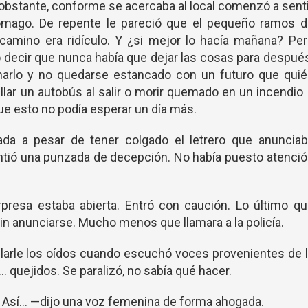
obstante, conforme se acercaba al local comenzó a sent
ómago. De repente le pareció que el pequeño ramos d
camino era ridículo. Y ¿si mejor lo hacía mañana? Per
decir que nunca había que dejar las cosas para despué
harlo y no quedarse estancado con un futuro que quié
pellar un autobús al salir o morir quemado en un incendio
ue esto no podía esperar un día más.
nada a pesar de tener colgado el letrero que anunciab
intió una punzada de decepción. No había puesto atenci
presa estaba abierta. Entró con caución. Lo último q
 sin anunciarse. Mucho menos que llamara a la policía.
llarle los oídos cuando escuchó voces provenientes de 
 quejidos. Se paralizó, no sabía qué hacer.
 Así... —dijo una voz femenina de forma ahogada.