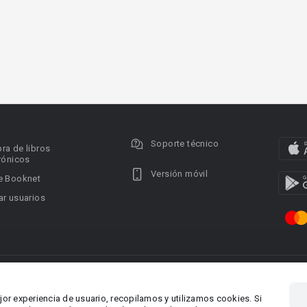
Soporte técnico
ra de libros
rónicos
Versión móvil
e Booknet
r usuarios
ervados.
Privacy policy
DMCA Copyright Policy
Condi
ina 1, Larnaca,
Área RR.PP.: pr@booknet.co
jor experiencia de usuario, recopilamos y utilizamos cookies. Si