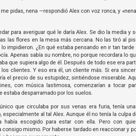
 me pidas, nena —respondió Alex con voz ronca, y «nen
dar para averiguar qué le daría Alex. Se dio la media y 
s las flores en la mesa más cercana. No las tiró al pi
o impidieron. ¿En qué estaba pensando en ir tan tarde
ocía. Apenas sabía su nombre, no porque recordara lo q
caba que supiera algo de él. Después de todo ese era par
los clientes. Y eso era él, un cliente más. Si era since
ía el precio de su estupidez, sintiéndose miserable. Aq
olines, con música lastimosa, comenzarían a tocar par
e estaba desparramado por los suelos.
nico que circulaba por sus venas era furia, tenía un
 especialmente al tal Alex. Aunque él no tenía la culpa 
 había escogido para estar con ella. Pero con quie
a consigo mismo. Por haberse tardado en reaccionar y p