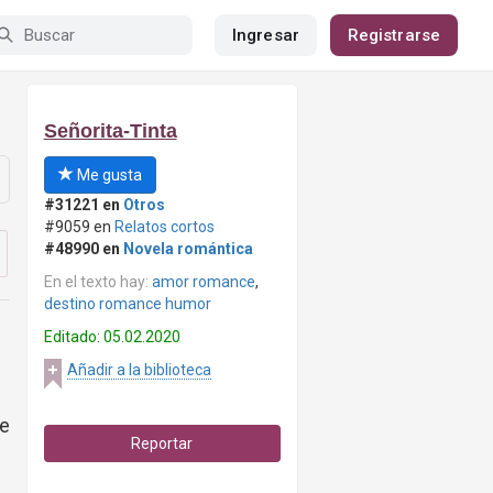
Ingresar
Registrarse
Señorita-Tinta
Me gusta
#31221 en
Otros
#9059 en
Relatos cortos
#48990 en
Novela romántica
En el texto hay:
amor romance
,
destino romance humor
Editado: 05.02.2020
Añadir a la biblioteca
te
Reportar