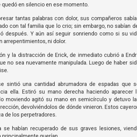
 se quedó en silencio en ese momento.
presar tantas palabras con dolor, sus compañeros sabí
ado con tal familia que lo crio; sin embargo, no sabían d
ó después. Y aún así seguir sonriendo como si su vid
n arrepentimientos, ni dolor.
n y la distracción de Erick, de inmediato cubrió a End
a que no sea nuevamente manipulada. Luego de haber si
ise.
se sintió una cantidad abrumadora de espadas que s
cia ella. Estiró su mano derecha haciendo aparecer l
lo moviendo agitó su mano en semicírculo y detuvo la
rección, devolviéndolos de dónde vinieron. Estos cayer
a de los perpetradores.
a se habían recuperado de sus graves lesiones, viend
 principalmente querían.