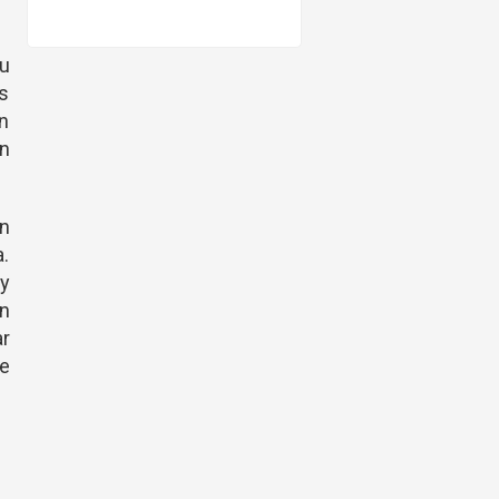
u
es
ún
n
ún
a.
 y
en
ar
e