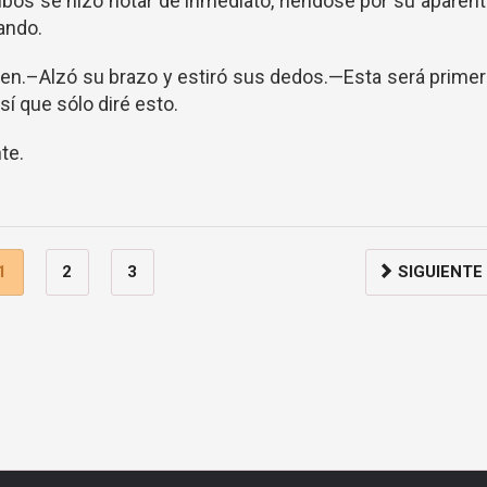
bos se hizo notar de inmediato, riéndose por su aparen
ando.
even.–Alzó su brazo y estiró sus dedos.—Esta será prime
sí que sólo diré esto.
te.
1
2
3
SIGUIENTE