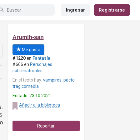
Ingresar
Registrarse
Arumih-san
Me gusta
#1220 en
Fantasía
#666 en
Personajes
sobrenaturales
En el texto hay:
vampiros
,
pacto
,
tragicomedia
Editado: 23.10.2021
Añadir a la biblioteca
s.
s
o
Reportar