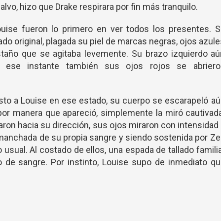
salvo, hizo que Drake respirara por fin más tranquilo.
uise fueron lo primero en ver todos los presentes. S
do original, plagada su piel de marcas negras, ojos azul
staño que se agitaba levemente. Su brazo izquierdo a
n ese instante también sus ojos rojos se abriero
isto a Louise en ese estado, su cuerpo se escarapeló a
 por manera que apareció, simplemente la miró cautivad
aron hacia su dirección, sus ojos miraron con intensidad
, manchada de su propia sangre y siendo sostenida por Z
 usual. Al costado de ellos, una espada de tallado famili
 de sangre. Por instinto, Louise supo de inmediato qu