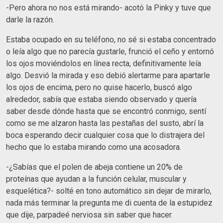
-Pero ahora no nos está mirando- acotó la Pinky y tuve que
darle la razón.
Estaba ocupado en su teléfono, no sé si estaba concentrado
o leía algo que no parecía gustarle, frunció el ceño y entornó
los ojos moviéndolos en línea recta, definitivamente leía
algo. Desvió la mirada y eso debió alertarme para apartarle
los ojos de encima, pero no quise hacerlo, buscó algo
alrededor, sabía que estaba siendo observado y quería
saber desde dónde hasta que se encontró conmigo, sentí
como se me alzaron hasta las pestañas del susto, abrí la
boca esperando decir cualquier cosa que lo distrajera del
hecho que lo estaba mirando como una acosadora.
-¿Sabías que el polen de abeja contiene un 20% de
proteínas que ayudan a la función celular, muscular y
esquelética?- solté en tono automático sin dejar de mirarlo,
nada más terminar la pregunta me di cuenta de la estupidez
que dije, parpadeé nerviosa sin saber que hacer.