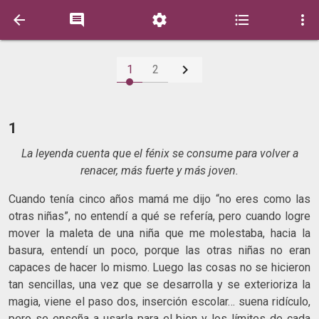






1
2
1
La leyenda cuenta que el fénix se consume para volver a
renacer, más fuerte y más joven.
Cuando tenía cinco años mamá me dijo “no eres como las
otras niñas”, no entendí a qué se refería, pero cuando logre
mover la maleta de una niña que me molestaba, hacia la
basura, entendí un poco, porque las otras niñas no eran
capaces de hacer lo mismo. Luego las cosas no se hicieron
tan sencillas, una vez que se desarrolla y se exterioriza la
magia, viene el paso dos, inserción escolar… suena ridículo,
pero se enseña a usarla para el bien y los límites de cada