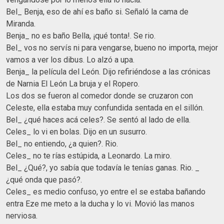
Bel_ Benja, eso de ahí es baño si. Señaló la cama de
Miranda.
Benja_ no es baño Bella, ¡qué tonta!. Se rio.
Bel_ vos no servís ni para vengarse, bueno no importa, mejor
vamos a ver los dibus. Lo alzó a upa.
Benja_ la película del León. Dijo refiriéndose a las crónicas
de Narnia El León La bruja y el Ropero.
Los dos se fueron al comedor donde se cruzaron con
Celeste, ella estaba muy confundida sentada en el sillón.
Bel_ ¿qué haces acá celes?. Se sentó al lado de ella.
Celes_ lo vi en bolas. Dijo en un susurro.
Bel_ no entiendo, ¿a quien?. Rio.
Celes_ no te rías estúpida, a Leonardo. La miro.
Bel_ ¿Qué?, yo sabía que todavía le tenías ganas. Rio. _
¿qué onda que pasó?.
Celes_ es medio confuso, yo entre el se estaba bañando
entra Eze me meto a la ducha y lo vi. Movió las manos
nerviosa.