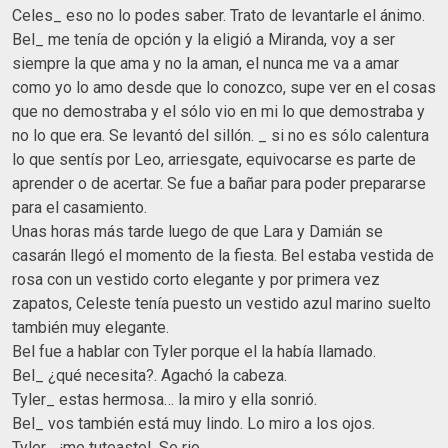
Celes_ eso no lo podes saber. Trato de levantarle el ánimo.
Bel_ me tenía de opción y la eligió a Miranda, voy a ser
siempre la que ama y no la aman, el nunca me va a amar
como yo lo amo desde que lo conozco, supe ver en el cosas
que no demostraba y el sólo vio en mi lo que demostraba y
no lo que era. Se levantó del sillón. _ si no es sólo calentura
lo que sentís por Leo, arriesgate, equivocarse es parte de
aprender o de acertar. Se fue a bañar para poder prepararse
para el casamiento.
Unas horas más tarde luego de que Lara y Damián se
casarán llegó el momento de la fiesta. Bel estaba vestida de
rosa con un vestido corto elegante y por primera vez
zapatos, Celeste tenía puesto un vestido azul marino suelto
también muy elegante.
Bel fue a hablar con Tyler porque el la había llamado.
Bel_ ¿qué necesita?. Agachó la cabeza.
Tyler_ estas hermosa… la miro y ella sonrió.
Bel_ vos también está muy lindo. Lo miro a los ojos.
Tyler_ ¡me tuteaste!. Se rio.