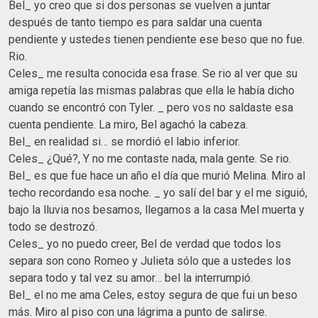
Bel_ yo creo que si dos personas se vuelven a juntar
después de tanto tiempo es para saldar una cuenta
pendiente y ustedes tienen pendiente ese beso que no fue.
Rio.
Celes_ me resulta conocida esa frase. Se rio al ver que su
amiga repetía las mismas palabras que ella le había dicho
cuando se encontró con Tyler. _ pero vos no saldaste esa
cuenta pendiente. La miro, Bel agachó la cabeza.
Bel_ en realidad si… se mordió el labio inferior.
Celes_ ¿Qué?, Y no me contaste nada, mala gente. Se rio.
Bel_ es que fue hace un año el día que murió Melina. Miro al
techo recordando esa noche. _ yo salí del bar y el me siguió,
bajo la lluvia nos besamos, llegamos a la casa Mel muerta y
todo se destrozó.
Celes_ yo no puedo creer, Bel de verdad que todos los
separa son cono Romeo y Julieta sólo que a ustedes los
separa todo y tal vez su amor… bel la interrumpió.
Bel_ el no me ama Celes, estoy segura de que fui un beso
más. Miro al piso con una lágrima a punto de salirse.