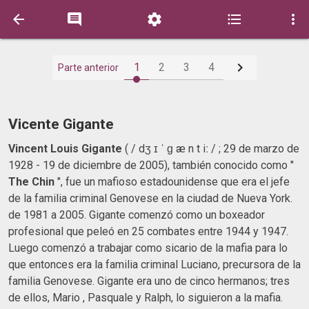






1
2
3
4
Parte anterior
Vicente Gigante
Vincent Louis Gigante
( / dʒ ɪ ˈ ɡ æ n t iː / ; 29 de marzo de
1928 - 19 de diciembre de 2005), también conocido como "
The Chin
", fue un mafioso estadounidense que era el jefe
de la familia criminal Genovese en la ciudad de Nueva York.
de 1981 a 2005. Gigante comenzó como un boxeador
profesional que peleó en 25 combates entre 1944 y 1947.
Luego comenzó a trabajar como sicario de la mafia para lo
que entonces era la familia criminal Luciano, precursora de la
familia Genovese. Gigante era uno de cinco hermanos; tres
de ellos, Mario , Pasquale y Ralph, lo siguieron a la mafia.