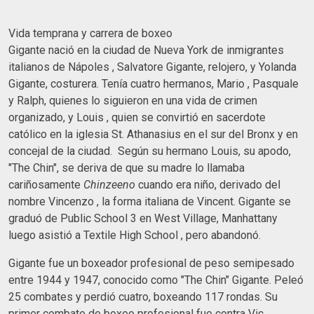
Vida temprana y carrera de boxeo
Gigante nació en la ciudad de Nueva York de inmigrantes
italianos de Nápoles , Salvatore Gigante, relojero, y Yolanda
Gigante, costurera. Tenía cuatro hermanos, Mario , Pasquale
y Ralph, quienes lo siguieron en una vida de crimen
organizado, y Louis , quien se convirtió en sacerdote
católico en la iglesia St. Athanasius en el sur del Bronx y en
concejal de la ciudad. Según su hermano Louis, su apodo,
"The Chin", se deriva de que su madre lo llamaba
cariñosamente
Chinzeeno
cuando era niño, derivado del
nombre Vincenzo , la forma italiana de Vincent. Gigante se
graduó de Public School 3 en West Village, Manhattany
luego asistió a Textile High School , pero abandonó.
Gigante fue un boxeador profesional de peso semipesado
entre 1944 y 1947, conocido como "The Chin" Gigante. Peleó
25 combates y perdió cuatro, boxeando 117 rondas. Su
primer combate de boxeo profesional fue contra Vic