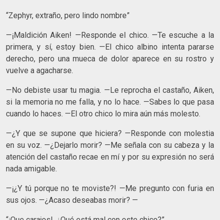
“Zephyr, extraño, pero lindo nombre”
—¡Maldición Aiken! —Responde el chico. —Te escuche a la
primera, y sí, estoy bien. —El chico albino intenta pararse
derecho, pero una mueca de dolor aparece en su rostro y
vuelve a agacharse.
—No debiste usar tu magia. —Le reprocha el castaño, Aiken,
si la memoria no me falla, y no lo hace. —Sabes lo que pasa
cuando lo haces. —El otro chico lo mira aún más molesto.
—¿Y que se supone que hiciera? —Responde con molestia
en su voz. —¿Dejarlo morir? —Me señala con su cabeza y la
atención del castaño recae en mí y por su expresión no será
nada amigable.
—¡¿Y tú porque no te moviste?! —Me pregunto con furia en
sus ojos. —¿Acaso deseabas morir? —
“¡Que carajos!, ¿Qué está mal con este chico?”