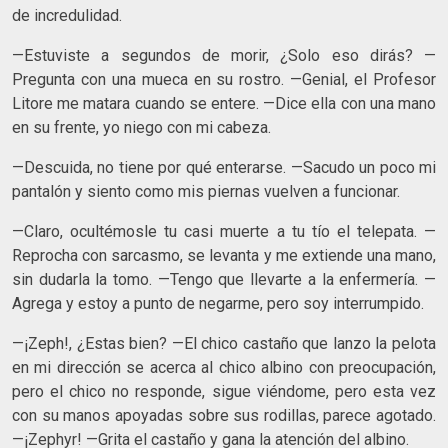
de incredulidad.
—Estuviste a segundos de morir, ¿Solo eso dirás? —
Pregunta con una mueca en su rostro. —Genial, el Profesor
Litore me matara cuando se entere. —Dice ella con una mano
en su frente, yo niego con mi cabeza.
—Descuida, no tiene por qué enterarse. —Sacudo un poco mi
pantalón y siento como mis piernas vuelven a funcionar.
—Claro, ocultémosle tu casi muerte a tu tío el telepata. —
Reprocha con sarcasmo, se levanta y me extiende una mano,
sin dudarla la tomo. —Tengo que llevarte a la enfermería. —
Agrega y estoy a punto de negarme, pero soy interrumpido.
—¡Zeph!, ¿Estas bien? —El chico castaño que lanzo la pelota
en mi dirección se acerca al chico albino con preocupación,
pero el chico no responde, sigue viéndome, pero esta vez
con su manos apoyadas sobre sus rodillas, parece agotado.
—¡Zephyr! —Grita el castaño y gana la atención del albino.