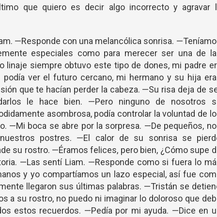
ltimo que quiero es decir algo incorrecto y agravar l
Liam. —Responde con una melancólica sonrisa. —Teníam
ntemente especiales como para merecer ser una de la
o linaje siempre obtuvo este tipo de dones, mi padre e
e podía ver el futuro cercano, mi hermano y su hija er
ión que te hacían perder la cabeza. —Su risa deja de s
rdarlos le hace bien. —Pero ninguno de nosotros s
jodidamente asombrosa, podía controlar la voluntad de l
. —Mi boca se abre por la sorpresa. —De pequeños, no
nuestros postres. —El calor de su sonrisa se pierd
ade su rostro. —Éramos felices, pero bien, ¿Cómo supe 
toria. —Las sentí Liam. —Responde como si fuera lo má
manos y yo compartíamos un lazo especial, así fue com
 mente llegaron sus últimas palabras. —Tristán se detie
s a su rostro, no puedo ni imaginar lo doloroso que de
todos estos recuerdos. —Pedía por mi ayuda. —Dice en 