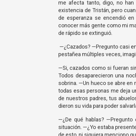
me afecta tanto, digo, no han
existencia de Tristán, pero cua
de esperanza se encendió en m
conocer más gente como mi mamá
de rápido se extinguió.
—¿Cazados? —Pregunto casi en u
pestañea múltiples veces, imagin
—Si, cazados como si fueran si
Todos desaparecieron una noch
sobrina. —Un hueco se abre en m
todas esas personas me deja un 
de nuestros padres, tus abuelo
dieron su vida para poder salvarla
—¿De qué hablas? —Pregunto co
situación. —¿Yo estaba presen
de esto, ni siquiera menciono qu