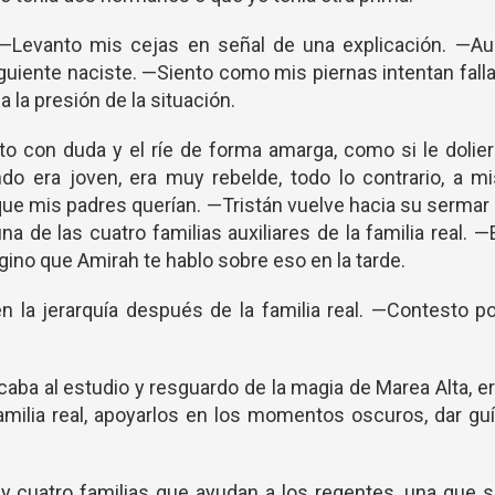
—Levanto mis cejas en señal de una explicación. —Au
iguiente naciste. —Siento como mis piernas intentan falla
 la presión de la situación.
 con duda y el ríe de forma amarga, como si le dolier
o era joven, era muy rebelde, todo lo contrario, a m
que mis padres querían. —Tristán vuelve hacia su sermar
a de las cuatro familias auxiliares de la familia real. —
ino que Amirah te hablo sobre eso en la tarde.
n la jerarquía después de la familia real. —Contesto p
caba al estudio y resguardo de la magia de Marea Alta, e
familia real, apoyarlos en los momentos oscuros, dar gu
y cuatro familias que ayudan a los regentes, una que 