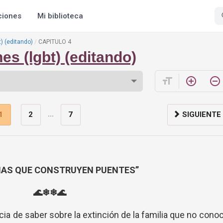
ciones
Mi biblioteca
) (editando)
CAPITULO 4
es (lgbt) (editando)
format_size
add_circle_outline
remove_circle_outline
...
1
2
7
SIGUIENTE
IAS QUE CONSTRUYEN PUENTES”
🌊❄❄🌊
icia de saber sobre la extinción de la familia que no conoc