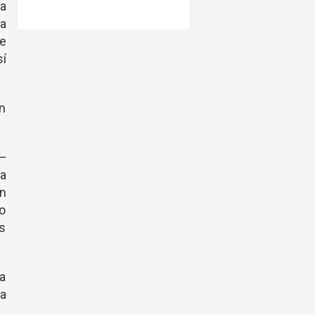
a
pa
e
sí
án
 —
a
on
io
os
a
a