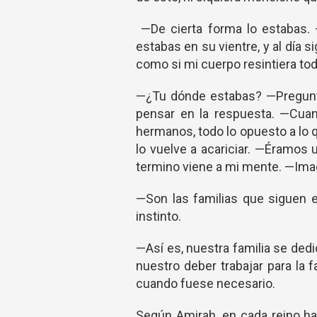
—De cierta forma lo estabas. 
estabas en su vientre, y al día s
como si mi cuerpo resintiera toda
—¿Tu dónde estabas? —Pregunto
pensar en la respuesta. —Cuand
hermanos, todo lo opuesto a lo 
lo vuelve a acariciar. —Éramos un
termino viene a mi mente. —Imag
—Son las familias que siguen e
instinto.
—Así es, nuestra familia se dedi
nuestro deber trabajar para la 
cuando fuese necesario.
Según Amirah, en cada reino ha