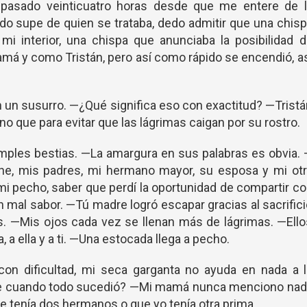
 pasado veinticuatro horas desde que me entere de l
ndo supe de quien se trataba, dedo admitir que una chis
i interior, una chispa que anunciaba la posibilidad d
 y como Tristán, pero así como rápido se encendió, a
n susurro. —¿Qué significa eso con exactitud? —Trist
o que para evitar que las lágrimas caigan por su rostro.
mples bestias. —La amargura en sus palabras es obvia.
e, mis padres, mi hermano mayor, su esposa y mi otr
i pecho, saber que perdí la oportunidad de compartir c
mal sabor. —Tú madre logró escapar gracias al sacrific
s. —Mis ojos cada vez se llenan más de lágrimas. —Ell
, a ella y a ti. —Una estocada llega a pecho.
n dificultad, mi seca garganta no ayuda en nada a l
te cuando todo sucedió? —Mi mamá nunca menciono nad
e tenía dos hermanos o que yo tenía otra prima.