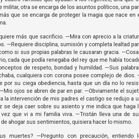
e militar, otra se encarga de los asuntos políticos, una pa
 más que se encarga de proteger la magia que nace en 
ima.
quiere más que sacrificio. —Mira con aprecio a la criatu
s. —Requiere disciplina, sumisión y completa lealtad pa
o, como si sus propias palabras le causaran gracia. —Cos
ario, cada que podía renegaba del rey que me había tocad
conceptos de respeto, bondad y humildad. —Sus palabra
haba, cualquiera con corona posee complejo de dios. 
 por su ciega obediencia, hasta que un día no lo resis
 —Mis ojos se abren de par en par. —Obviamente el suje
a la intervención de mis padres el castigo se redujo a 
 se deja caer sobre su asiento y me indica que haga 
vez que vi a mi familia viva. —Tristán lleva una de s
 de ahogar sus sentimientos, quisiera hacer lo mismo.
 muertes? —Pregunto con precaución, entiendo l