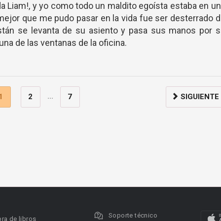
da Liam!, y yo como todo un maldito egoísta estaba en u
 mejor que me pudo pasar en la vida fue ser desterrado 
istán se levanta de su asiento y pasa sus manos por s
una de las ventanas de la oficina.
...
1
2
7
SIGUIENTE
Soporte técnico
ra de libros