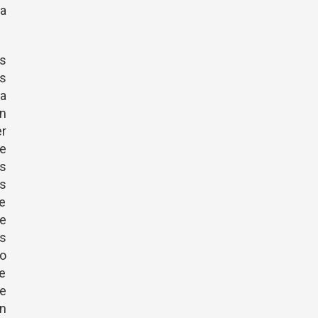
a
os
s
ra
an
er
e
os
s
e
de
s
o
ne
be
un