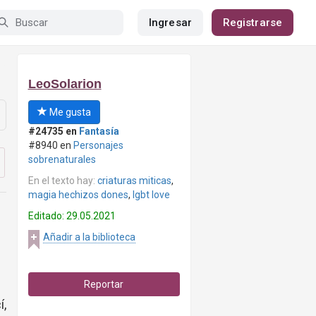
Ingresar
Registrarse
LeoSolarion
Me gusta
#24735 en
Fantasía
#8940 en
Personajes
sobrenaturales
En el texto hay:
criaturas miticas
,
magia hechizos dones
,
lgbt love
Editado: 29.05.2021
Añadir a la biblioteca
Reportar
í,