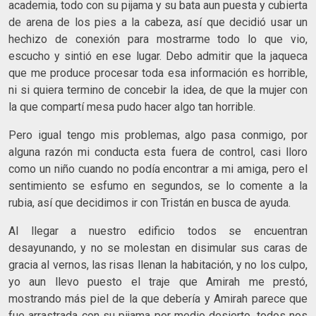
academia, todo con su pijama y su bata aun puesta y cubierta
de arena de los pies a la cabeza, así que decidió usar un
hechizo de conexión para mostrarme todo lo que vio,
escucho y sintió en ese lugar. Debo admitir que la jaqueca
que me produce procesar toda esa información es horrible,
ni si quiera termino de concebir la idea, de que la mujer con
la que compartí mesa pudo hacer algo tan horrible.
Pero igual tengo mis problemas, algo pasa conmigo, por
alguna razón mi conducta esta fuera de control, casi lloro
como un niño cuando no podía encontrar a mi amiga, pero el
sentimiento se esfumo en segundos, se lo comente a la
rubia, así que decidimos ir con Tristán en busca de ayuda.
Al llegar a nuestro edificio todos se encuentran
desayunando, y no se molestan en disimular sus caras de
gracia al vernos, las risas llenan la habitación, y no los culpo,
yo aun llevo puesto el traje que Amirah me prestó,
mostrando más piel de la que debería y Amirah parece que
fue arrastrada con su pijama por medio desierto, todos nos