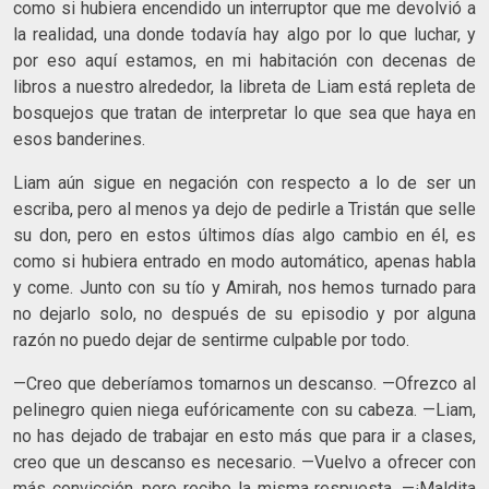
como si hubiera encendido un interruptor que me devolvió a
la realidad, una donde todavía hay algo por lo que luchar, y
por eso aquí estamos, en mi habitación con decenas de
libros a nuestro alrededor, la libreta de Liam está repleta de
bosquejos que tratan de interpretar lo que sea que haya en
esos banderines.
Liam aún sigue en negación con respecto a lo de ser un
escriba, pero al menos ya dejo de pedirle a Tristán que selle
su don, pero en estos últimos días algo cambio en él, es
como si hubiera entrado en modo automático, apenas habla
y come. Junto con su tío y Amirah, nos hemos turnado para
no dejarlo solo, no después de su episodio y por alguna
razón no puedo dejar de sentirme culpable por todo.
—Creo que deberíamos tomarnos un descanso. —Ofrezco al
pelinegro quien niega eufóricamente con su cabeza. —Liam,
no has dejado de trabajar en esto más que para ir a clases,
creo que un descanso es necesario. —Vuelvo a ofrecer con
más convicción, pero recibo la misma respuesta. —¡Maldita