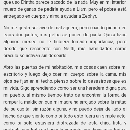
que uso Erintha parece sacado de la nada. Muy en mi interior,
muero de ganas de pedirle ayuda a Liam, pero el pobre está
entregado en cuerpo y alma a ayudar a Zephyr.
No me gusta ser ave de mal agüero, pero cuando pienso en
esos dos juntos, mis pelos se ponen de punta. Quizá hace
algunos meses no le hubiera tomado importancia, pero
desde que reconecte con Neith, mis habilidades como
oráculo se activan sin desearlo.
Abro las puertas de mi habitación, mis cosas caen sobre mi
escritorio y luego dejo caer mi cuerpo sobre la cama, mis
ojos se fijan en el techo, pienso sobre lo desastrosa que es
mi vida. Sigo aprendiendo como ser una heredera digna para
mi pueblo, al mismo tiempo trato de encontrar la forma de
romper la maldición que mi madre ha arrojado sobre la mitad
de su capital sin razón alguna, y no puedo dejar de lado el
hecho de que siento como si todo esto fuera un simple acto,
como si solo estuviera disfrazada de esta chica lista y
perfecta que trata de hacer lo correcto, ser digna para todo y