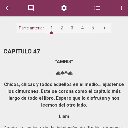






1
2
3
4
5
Parte anterior
CAPITULO 47
“AMNIS”
🌊❄❄🌊
Chicos, chicas y todos aquellos en el medio… ajústense
los cinturones. Este se corona como el capitulo más
largo de todo el libro. Espero que lo disfruten y nos
leemos del otro lado.
Liam
Desde la ventana de la habitación de Tristán observo a