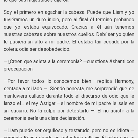
Soy el primero en agachar la cabeza. Puede que Liam y yo
tuviéramos un duro inicio, pero al final él termino probando
que yo estaba equivocado. Gracias a él aún tenemos
nuestras cabezas sobre nuestros cuellos. Debí ser yo quien
le pusiera un alto a mi padre. Él estaba tan cegado por la
colera; odia ser desobedecido.
—¿Creen que asista a la ceremonia? —cuestiona Ashanti con
preocupación.
—Por favor, todos lo conocemos bien —replica Harmony,
sentada a mi lado —. Siendo honesta, me sorprendió que se
mantuviera callado durante todo el discurso de odio que le
lanzo el… el rey Astigar —el nombre de mi padre le sale en
un susurro. No la culpo por detestarlo —. El no asistir a la
ceremonia sería una clara declaración.
—Liam puede ser orgulloso y testarudo, pero no es idiota —
comenta Kenna desde su ostentosa silla —. Él sabe que, si