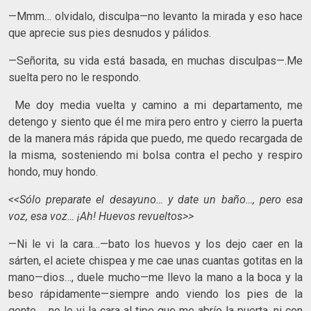
—Mmm… olvidalo, disculpa—no levanto la mirada y eso hace
que aprecie sus pies desnudos y pálidos.
—Señorita, su vida está basada, en muchas disculpas—.Me
suelta pero no le respondo.
Me doy media vuelta y camino a mi departamento, me
detengo y siento que él me mira pero entro y cierro la puerta
de la manera más rápida que puedo, me quedo recargada de
la misma, sosteniendo mi bolsa contra el pecho y respiro
hondo, muy hondo.
<<Sólo preparate el desayuno… y date un baño…, pero esa
voz, esa voz… ¡Ah! Huevos revueltos>>
—Ni le vi la cara…—bato los huevos y los dejo caer en la
sárten, el aciete chispea y me cae unas cuantas gotitas en la
mano—dios…, duele mucho—me llevo la mano a la boca y la
beso rápidamente—siempre ando viendo los pies de la
gente…, no le vi la cara al tipo que me abrío la puerta, ni con