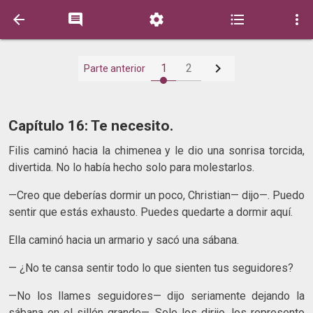






1
2
Parte anterior
Capítulo 16: Te necesito.
Filis caminó hacia la chimenea y le dio una sonrisa torcida,
divertida. No lo había hecho solo para molestarlos.
—Creo que deberías dormir un poco, Christian— dijo—. Puedo
sentir que estás exhausto. Puedes quedarte a dormir aquí.
Ella caminó hacia un armario y sacó una sábana.
— ¿No te cansa sentir todo lo que sienten tus seguidores?
—No los llames seguidores— dijo seriamente dejando la
sábana en el sillón grande—. Solo los dirijo, los represento