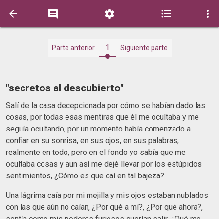





1
Parte anterior
Siguiente parte
"secretos al descubierto"
Salí de la casa decepcionada por cómo se habían dado las
cosas, por todas esas mentiras que él me ocultaba y me
seguía ocultando, por un momento había comenzado a
confiar en su sonrisa, en sus ojos, en sus palabras,
realmente en todo, pero en el fondo yo sabía que me
ocultaba cosas y aun así me dejé llevar por los estúpidos
sentimientos, ¿Cómo es que caí en tal bajeza?
Una lágrima caía por mi mejilla y mis ojos estaban nublados
con las que aún no caían, ¿Por qué a mí?, ¿Por qué ahora?,
sentía como mis poderes furiosos querían salir, ¿Qué me