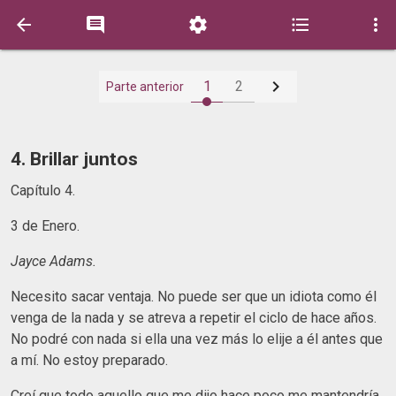






1
2
Parte anterior
4. Brillar juntos
Capítulo 4.
3 de Enero.
Jayce Adams.
Necesito sacar ventaja. No puede ser que un idiota como él
venga de la nada y se atreva a repetir el ciclo de hace años.
No podré con nada si ella una vez más lo elije a él antes que
a mí. No estoy preparado.
Creí que todo aquello que me dijo hace poco me mantendría