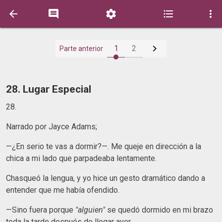






1
2
Parte anterior
28. Lugar Especial
28.
Narrado por Jayce Adams;
—¿En serio te vas a dormir?—. Me queje en dirección a la
chica a mi lado que parpadeaba lentamente.
Chasqueó la lengua, y yo hice un gesto dramático dando a
entender que me había ofendido.
—Sino fuera porque
"alguien"
se quedó dormido en mi brazo
toda la tarde después de llegar ayer...