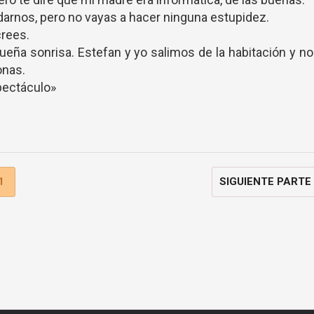
arnos, pero no vayas a hacer ninguna estupidez.
crees.
eña sonrisa. Estefan y yo salimos de la habitación y n
onas.
pectáculo»
1
SIGUIENTE PARTE