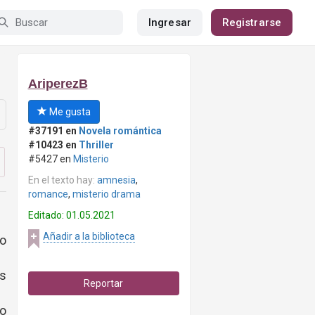
Ingresar
Registrarse
AriperezB
Me gusta
#37191 en
Novela romántica
#10423 en
Thriller
#5427 en
Misterio
En el texto hay:
amnesia
,
romance
,
misterio drama
Editado: 01.05.2021
Añadir a la biblioteca
do
s
Reportar
so