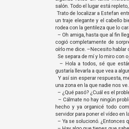
salón. Todo el lugar está repleto
Trato de localizar a Estefan entr
un traje elegante y el cabello 
rodea con la gentileza que lo car
– Oh amiga, hasta que al fin l
cogió completamente de sorpre
oírlo me dice. –Necesito hablar 
Se separa de mí y lo miro con 
– Hola a todos, sé que está
gustaría llevarla a que vea a al
Y así sin esperar respuesta, me
una zona en la que nadie nos ve
– ¿Qué pasó? ¿Cuál es el prob
– Cálmate no hay ningún proble
hecho y ya organicé todo como
servidor para poner el vídeo en l
– Ya se solucionó. ¿Entonces 
– Hay algo que tienes que sabe