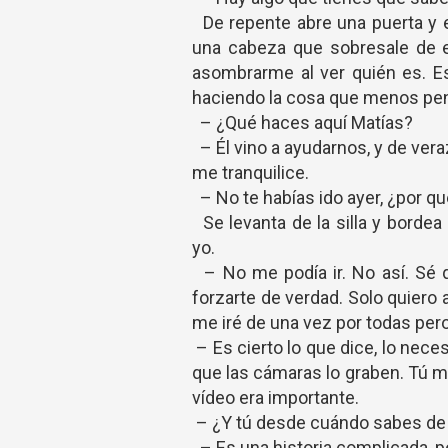
De repente abre una puerta y 
una cabeza que sobresale de e
asombrarme al ver quién es. E
haciendo la cosa que menos pen
– ¿Qué haces aquí Matías?
– Él vino a ayudarnos, y de ver
me tranquilice.
– No te habías ido ayer, ¿por q
Se levanta de la silla y borde
yo.
– No me podía ir. No así. Sé q
forzarte de verdad. Solo quier
me iré de una vez por todas per
– Es cierto lo que dice, lo nece
que las cámaras lo graben. Tú mi
vídeo era importante.
– ¿Y tú desde cuándo sabes de 
– Es una historia complicada, pe