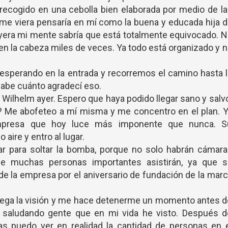
o recogido en una cebolla bien elaborada por medio de l
 me viera pensaría en mí como la buena y educada hija 
era mi mente sabría que está totalmente equivocado. 
en la cabeza miles de veces. Ya todo está organizado y 
sperando en la entrada y recorremos el camino hasta 
sabe cuánto agradecí eso.
 Wilhelm ayer. Espero que haya podido llegar sano y salv
? Me abofeteo a mí misma y me concentro en el plan. Y
 empresa que hoy luce más imponente que nunca. S
ire y entro al lugar.
ar para soltar la bomba, porque no solo habrán cámara
ue muchas personas importantes asistirán, ya que s
 de la empresa por el aniversario de fundación de la mar
e sega la visión y me hace detenerme un momento antes 
a saludando gente que en mi vida he visto. Después d
as puedo ver en realidad la cantidad de personas en e