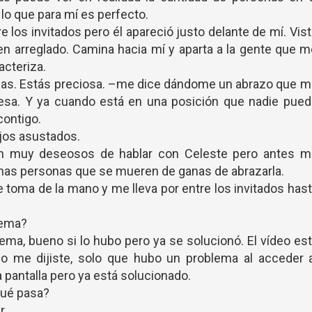
, lo que para mí es perfecto.
e los invitados pero él apareció justo delante de mí. Vis
bien arreglado. Camina hacia mí y aparta a la gente que 
acteriza.
legas. Estás preciosa. –me dice dándome un abrazo que 
sa. Y ya cuando está en una posición que nadie pued
contigo.
ojos asustados.
n muy deseosos de hablar con Celeste pero antes m
gunas personas que se mueren de ganas de abrazarla.
 toma de la mano y me lleva por entre los invitados has
.
lema?
ma, bueno si lo hubo pero ya se solucionó. El vídeo es
 me dijiste, solo que hubo un problema al acceder a
a pantalla pero ya está solucionado.
qué pasa?
r.