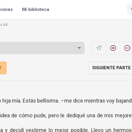
ciones
Mi biblioteca
lo 34
format_size
add_circle_outline
remove_circle_outline
1
SIGUIENTE PARTE
hija mía. Estás bellísima. –me dice mientras voy bajan
idea de cómo pude, pero le dediqué una de mis mejore
sta y decidí vestirme lo mejor posible. Llevo un hermo