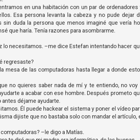
entramos en una habitación con un par de ordenadores 
llos. Esa persona levanta la cabeza y no pude dejar d
s sin duda la persona que menos imaginé que vería ho
sé que haría. Tenía razones para asombrarme.
az lo necesitamos. –me dice Estefan intentando hacer q
ué regresaste?
a la mesa de las computadoras hasta llegar a donde est
ue no quieres saber nada de mí y te entiendo, no voy
o ayudarte a acabar con ese hombre. Después prometo q
o antes déjame ayudarte.
sitamos. Él puede hackear el sistema y poner el vídeo pa
sma dijiste que no bastaba solo con mandar el artículo, 
computadoras? –le digo a Matías.
ro te diré que mi madre era informática, de las buenas.