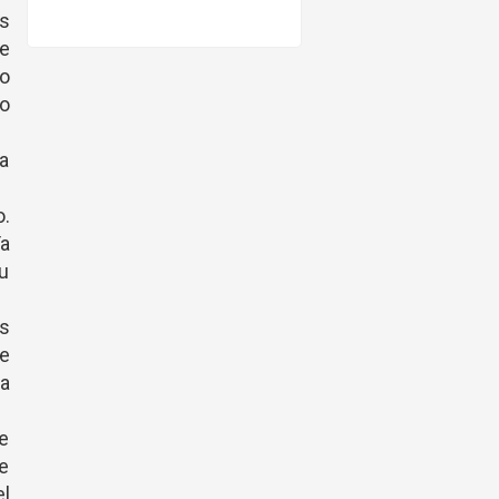
as
de
No
no
la
o.
a
u
s
e
ca
de
e
l