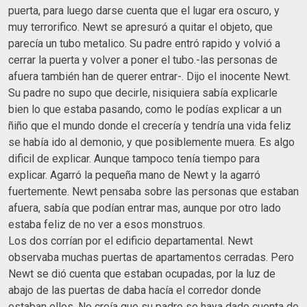
puerta, para luego darse cuenta que el lugar era oscuro, y
muy terrorifico. Newt se apresuró a quitar el objeto, que
parecía un tubo metalico. Su padre entró rapido y volvió a
cerrar la puerta y volver a poner el tubo.-las personas de
afuera también han de querer entrar-. Dijo el inocente Newt.
Su padre no supo que decirle, nisiquiera sabía explicarle
bien lo que estaba pasando, como le podías explicar a un
ñiño que el mundo donde el crecería y tendría una vida feliz
se había ido al demonio, y que posiblemente muera. Es algo
dificil de explicar. Aunque tampoco tenía tiempo para
explicar. Agarró la pequeña mano de Newt y la agarró
fuertemente. Newt pensaba sobre las personas que estaban
afuera, sabía que podían entrar mas, aunque por otro lado
estaba feliz de no ver a esos monstruos.
Los dos corrían por el edificio departamental. Newt
observaba muchas puertas de apartamentos cerradas. Pero
Newt se dió cuenta que estaban ocupadas, por la luz de
abajo de las puertas de daba hacía el corredor donde
estaban ellos. No creía que su padre se haya dado cuenta de