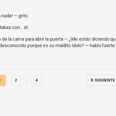
 nada! — grito.
tabas con… él.
 de la cama para abrir la puerta — ¿Me estás diciendo q
esconocido porque es su maldito ídolo? — hablo fuerte
...
1
2
4
SIGUIENTE