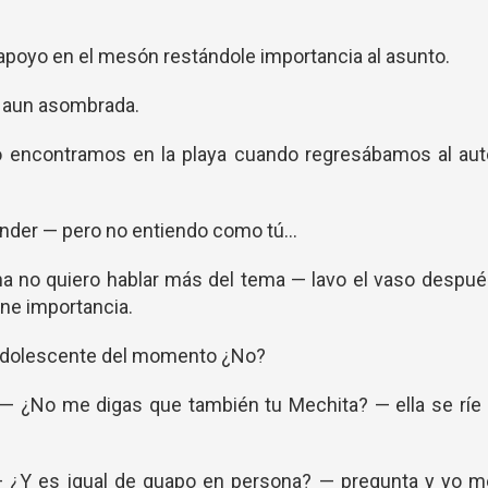
apoyo en el mesón restándole importancia al asunto.
 aun asombrada.
 encontramos en la playa cuando regresábamos al aut
ender — pero no entiendo como tú…
a no quiero hablar más del tema — lavo el vaso despu
ene importancia.
a adolescente del momento ¿No?
— ¿No me digas que también tu Mechita? — ella se ríe 
— ¿Y es igual de guapo en persona? — pregunta y yo m