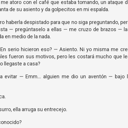
— me atoro con el café que estaba tomando, un ataque 
vanta de su asiento y da golpecitos en mi espalda.
 haberla despistado para que no siga preguntando, pe
sta — pregúntaselo a ellas — me cruzo de brazos — la
a en medio de la nada.
¿En serio hicieron eso? — Asiento. Ni yo misma me cre
uáles fueron sus motivos, pero les costará mucho que l
 llegaste a casa?
ba evitar — Emm… alguien me dio un aventón — bajo l
ca.
urro, ella arruga su entrecejo.
sconocido?