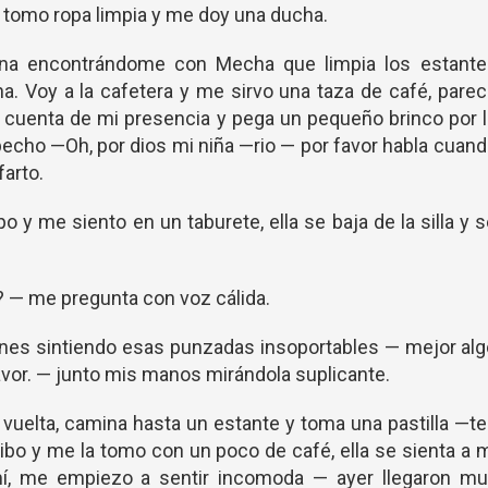
, tomo ropa limpia y me doy una ducha.
ina encontrándome con Mecha que limpia los estante
. Voy a la cafetera y me sirvo una taza de café, pare
cuenta de mi presencia y pega un pequeño brinco por 
pecho —Oh, por dios mi niña —rio — por favor habla cuan
farto.
y me siento en un taburete, ella se baja de la silla y 
? — me pregunta con voz cálida.
nes sintiendo esas punzadas insoportables — mejor al
avor. — junto mis manos mirándola suplicante.
 vuelta, camina hasta un estante y toma una pastilla —t
cibo y me la tomo con un poco de café, ella se sienta a 
mí, me empiezo a sentir incomoda — ayer llegaron mu