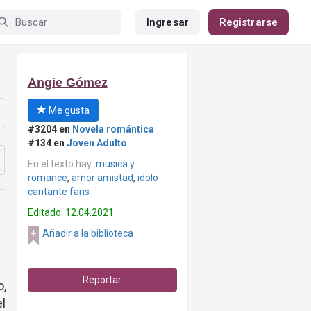
Ingresar
Registrarse
Angie Gómez
Me gusta
#3204 en
Novela romántica
#134 en
Joven Adulto
En el texto hay:
musica y
romance
,
amor amistad
,
idolo
cantante fans
Editado: 12.04.2021
Añadir a la biblioteca
Reportar
o,
l