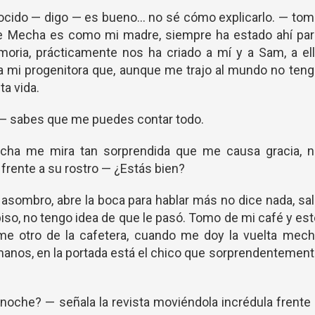
ocido — digo — es bueno… no sé cómo explicarlo. — to
e Mecha es como mi madre, siempre ha estado ahí par
ria, prácticamente nos ha criado a mí y a Sam, a ell
a mi progenitora que, aunque me trajo al mundo no ten
a vida.
e — sabes que me puedes contar todo.
ha me mira tan sorprendida que me causa gracia, n
rente a su rostro — ¿Estás bien?
e asombro, abre la boca para hablar más no dice nada, sa
piso, no tengo idea de que le pasó. Tomo de mi café y es
rme otro de la cafetera, cuando me doy la vuelta mec
manos, en la portada está el chico que sorprendentemen
anoche? — señala la revista moviéndola incrédula frente