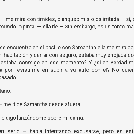
 me mira con timidez, blanqueo mis ojos irritada — sí, 
mundo lo pinta. — ella ríe — Sin embargo, es un tonto m
me encuentro en el pasillo con Samantha ella me mira c
 mi habitación y cerrar con seguro, estaba muy enojada c
l no estaba conmigo en ese momento? Y ¿si en verdad m
ra por resistirme en subir a su auto con él? No quier
pasado.
taño.
r — me dice Samantha desde afuera.
 le digo lanzándome sobre mi cama.
n serio — habla intentando excusarse, pero en est