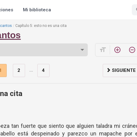
ciones
Mi biblioteca
ncantos
Capítulo 5: esto no es una cita
antos
format_size
add_circle_outline
remove_circle_outline
...
1
2
4
SIGUIENTE
na cita
eza tan fuerte que siento que alguien taladra mi cráne
abello está despeinado y parezco un mapache por e