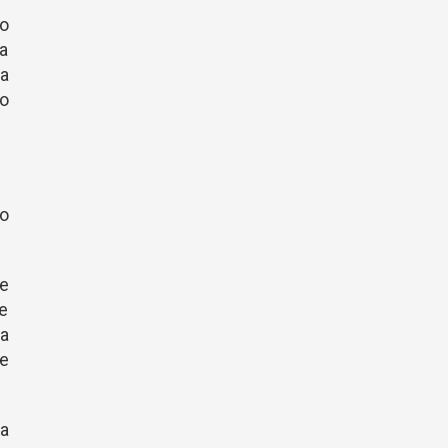
mo
a
a
go
o
le
te
ha
te
 a