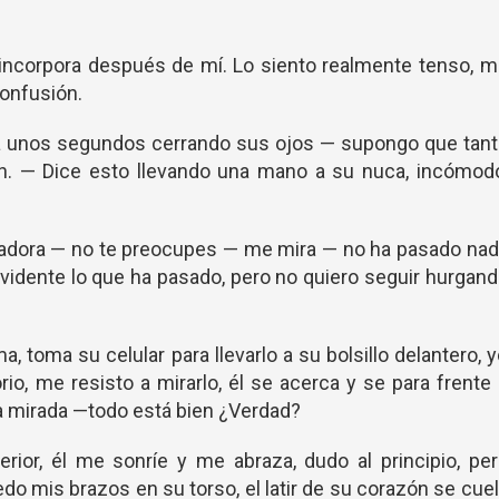
incorpora después de mí. Lo siento realmente tenso, 
confusión.
lla unos segundos cerrando sus ojos — supongo que tan
ón. — Dice esto llevando una mano a su nuca, incómodo
izadora — no te preocupes — me mira — no ha pasado na
evidente lo que ha pasado, pero no quiero seguir hurgan
a, toma su celular para llevarlo a su bolsillo delantero, 
rio, me resisto a mirarlo, él se acerca y se para frente
la mirada —todo está bien ¿Verdad?
erior, él me sonríe y me abraza, dudo al principio, pe
do mis brazos en su torso, el latir de su corazón se cue