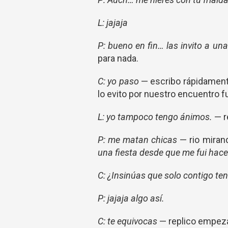
L: jajaja
P: bueno en fin… las invito a una
para nada.
C: yo paso
—
escribo rápidamen
lo evito por nuestro encuentro fu
L: yo tampoco tengo ánimos.
— r
P: me matan chicas
— rio mirand
una fiesta desde que me fui hace
C: ¿Insinúas que solo contigo te
P: jajaja algo así.
C: te equivocas
—
replico empeza