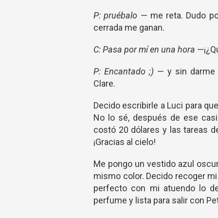
P: pruébalo
—
me reta. Dudo po
cerrada me ganan.
C: Pasa por mí en una hora
—¡¿Qu
P: Encantado ;)
—
y sin darme 
Clare.
Decido escribirle a Luci para que
No lo sé, después de ese casi
costó 20 dólares y las tareas 
¡Gracias al cielo!
Me pongo un vestido azul oscur
mismo color. Decido recoger mi 
perfecto con mi atuendo lo de
perfume y lista para salir con P