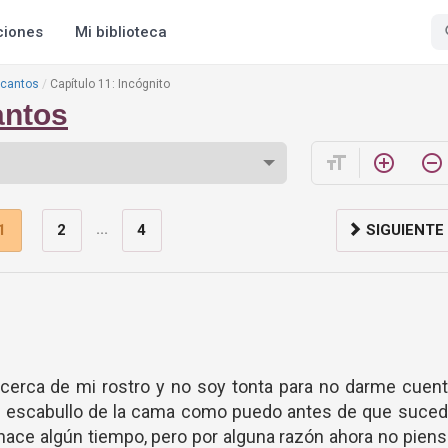
ciones
Mi biblioteca
ncantos
Capítulo 11: Incógnito
antos
format_size
add_circle_outline
remove_circle_outline
...
1
2
4
SIGUIENTE
cerca de mi rostro y no soy tonta para no darme cuent
e escabullo de la cama como puedo antes de que suced
hace algún tiempo, pero por alguna razón ahora no pien