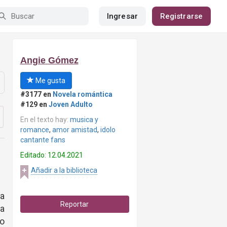
Ingresar
Registrarse
Angie Gómez
Me gusta
#3177 en
Novela romántica
#129 en
Joven Adulto
En el texto hay:
musica y
romance
,
amor amistad
,
idolo
cantante fans
Editado: 12.04.2021
Añadir a la biblioteca
a
Reportar
a
so