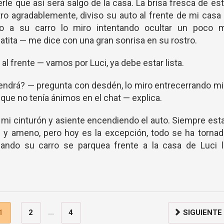
le que así será salgo de la casa. La brisa fresca de es
ro agradablemente, diviso su auto al frente de mi casa
o a su carro lo miro intentando ocultar un poco m
tita — me dice con una gran sonrisa en su rostro.
al frente — vamos por Luci, ya debe estar lista.
vendrá? — pregunta con desdén, lo miro entrecerrando m
que no tenía ánimos en el chat — explica.
mi cinturón y asiente encendiendo el auto. Siempre est
e y ameno, pero hoy es la excepción, todo se ha torna
ando su carro se parquea frente a la casa de Luci l
...
1
2
4
SIGUIENTE