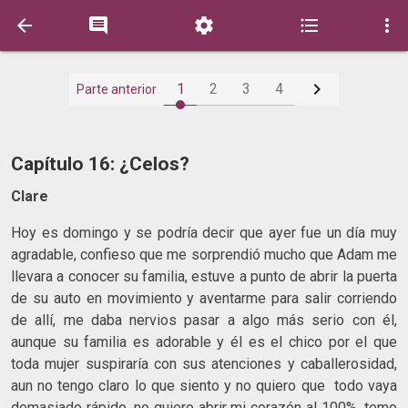






1
2
3
4
Parte anterior
Capítulo 16: ¿Celos?
Clare
Hoy es domingo y se podría decir que ayer fue un día muy
agradable, confieso que me sorprendió mucho que Adam me
llevara a conocer su familia, estuve a punto de abrir la puerta
de su auto en movimiento y aventarme para salir corriendo
de allí, me daba nervios pasar a algo más serio con él,
aunque su familia es adorable y él es el chico por el que
toda mujer suspiraría con sus atenciones y caballerosidad,
aun no tengo claro lo que siento y no quiero que todo vaya
demasiado rápido, no quiero abrir mi corazón al 100%, temo