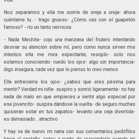
Nos separamos y ella me sonríe de oreja a oreja- ahora
cuéntame tu…- trago grueso- ¿Cómo vas con el guapetón
famoso? - rio un tanto nerviosa
- Nada Mechita- cojo una manzana del frutero intentando
desviar su atención sobre mí, pero como nunca sirven mis
intentos ella me mira expectante, resoplo- solo nos
estamos conociendo- ruedo los ojos- algo sin importancia-
digo insegura, cada vez que lo pienso lo creo menos
Ella entrecierra los ojos- ¿sabes que eres pésima para
mentir? Verdad mi niña- suspiro y sonrió ligeramente- no hay
nada de malo en que empieces a sentir algo especial por
ese jovencito- suspira dándose la vuelta- de seguro muchas
quisieran estar en tus zapatos- levanto una ceja divertida-
es demasiado… atractivo
Y hay va de nuevo mi nana con sus comentarios pedófilos
hacia el castaño, estoy a punto de responderle cuando mi