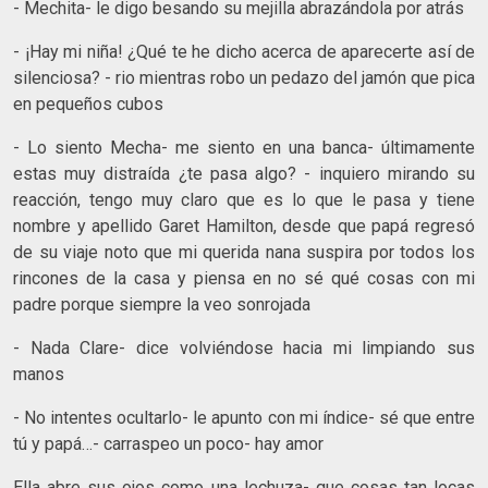
- Mechita- le digo besando su mejilla abrazándola por atrás
- ¡Hay mi niña! ¿Qué te he dicho acerca de aparecerte así de
silenciosa? - rio mientras robo un pedazo del jamón que pica
en pequeños cubos
- Lo siento Mecha- me siento en una banca- últimamente
estas muy distraída ¿te pasa algo? - inquiero mirando su
reacción, tengo muy claro que es lo que le pasa y tiene
nombre y apellido Garet Hamilton, desde que papá regresó
de su viaje noto que mi querida nana suspira por todos los
rincones de la casa y piensa en no sé qué cosas con mi
padre porque siempre la veo sonrojada
- Nada Clare- dice volviéndose hacia mi limpiando sus
manos
- No intentes ocultarlo- le apunto con mi índice- sé que entre
tú y papá…- carraspeo un poco- hay amor
Ella abre sus ojos como una lechuza- que cosas tan locas