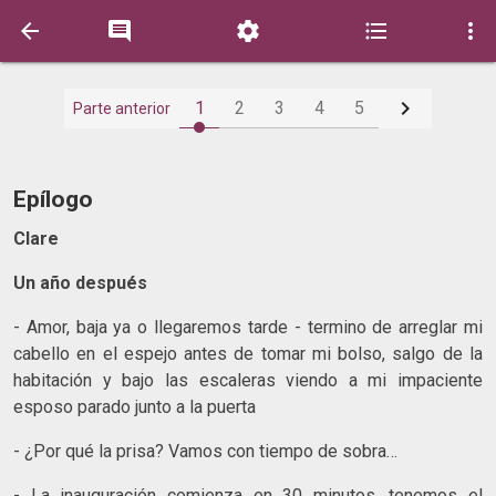






1
2
3
4
5
Parte anterior
Epílogo
Clare
Un año después
- Amor, baja ya o llegaremos tarde - termino de arreglar mi
cabello en el espejo antes de tomar mi bolso, salgo de la
habitación y bajo las escaleras viendo a mi impaciente
esposo parado junto a la puerta
- ¿Por qué la prisa? Vamos con tiempo de sobra…
- La inauguración comienza en 30 minutos, tenemos el