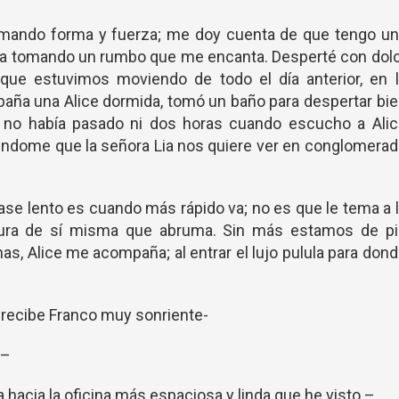
omando forma y fuerza; me doy cuenta de que tengo un
sta tomando un rumbo que me encanta. Desperté con dol
que estuvimos moviendo de todo el día anterior, en l
ña una Alice dormida, tomó un baño para despertar bi
a, no había pasado ni dos horas cuando escucho a Alic
iéndome que la señora Lia nos quiere ver en conglomera
se lento es cuando más rápido va; no es que le tema a 
egura de sí misma que abruma. Sin más estamos de pi
as, Alice me acompaña; al entrar el lujo pulula para don
 recibe Franco muy sonriente-
 –
a hacia la oficina más espaciosa y linda que he visto –