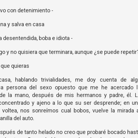
rvo con detenimiento -
ana y salva en casa
 desentendida, boba e idiota -
go y no quisiera que terminara, aunque ¿se puede repetir
s que quieras
sa, hablando trivialidades, me doy cuenta de alg
nica persona del sexo opuesto que me he acercado l
 de la mano, después de mis hermanos y padre, él. L
concentrado y ajeno a lo que su ser desprende; en un
 voltea, nos sonreímos cual bobos, vuelve la mirada 
nilla del auto.
 después de tanto helado no creo que probaré bocado has