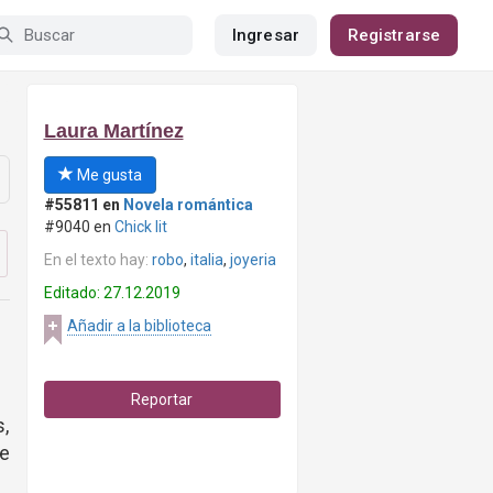
Ingresar
Registrarse
Laura Martínez
Me gusta
#55811 en
Novela romántica
#9040 en
Chick lit
En el texto hay:
robo
,
italia
,
joyeria
Editado: 27.12.2019
Añadir a la biblioteca
Reportar
,
e