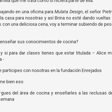
lia que me trata como si hiciera parte de ella.
bajando en una oficina para
Mulata Design
, el señor Piet
a casa para nosotras y así Brina no esté dando vueltas
 con una deliciosa cena, voy a terminar subiendo de pe
a enseñar sus conocimientos de cocina?
y si para dar clases tienes que estar titulada – Alice 
a -
e participes con nosotras en la fundación Enrejados
ame bien eso
ues del área de cocina y enseñarles a las reclusas d
a semana