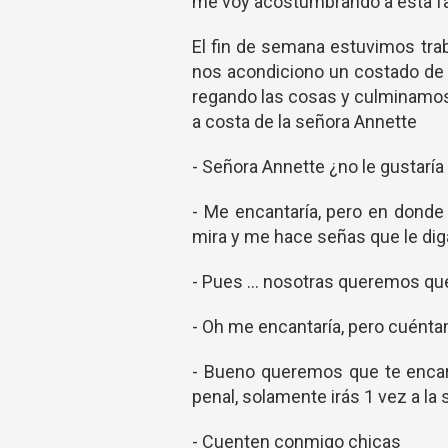
me voy acostumbrando a esta fami
El fin de semana estuvimos tra
nos acondiciono un costado de l
regando las cosas y culminamos
a costa de la señora Annette
- Señora Annette ¿no le gustarí
- Me encantaría, pero en donde 
mira y me hace señas que le dig
- Pues ... nosotras queremos qu
- Oh me encantaría, pero cuént
- Bueno queremos que te encarg
penal, solamente irás 1 vez a l
- Cuenten conmigo chicas