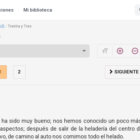
ciones
Mi biblioteca
s2)
Treinta y Tres
)
format_size
add_circle_outline
remove_circle_outline
1
2
SIGUIENTE
cio ha sido muy bueno; nos hemos conocido un poco más
pectos; después de salir de la heladería del centro d
vo, de camino al auto nos comimos todo el helado.