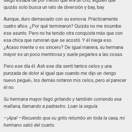
luego estaba de por medio que era un crío, alguien que
quizás solo busca un rato de diversión y bay, bay.
Aunque, duro demasiado con su exnovia. Prácticamente
cuatro años. ¿Por qué terminaron? Quizás no me incumbe
ese asunto. Pero no ha tenido otra conquista más que con
esa chica que rumoran que se acostó. Y él niega eso.
¿Acaso miente o es sincero? De igual manera, su hermana
mayor es un poco mentirosa y suele pegarles a las cosas.
Pero ese día él. Ash ese día sentí tantos celos y una
punzada de dolor al igual que cuando me dijo un ‹tengo
nuevo pegué›, los demás notaron mis celos, pero al parecer
él no.
Su hermana mayor llegó gritando y también corriendo esa
mañana, llamando a padrastro. Loan la seguía.
—¡Apa! —Recuerdo que su grito retumbo en toda la casa, mi
hermano salió del cuarto.