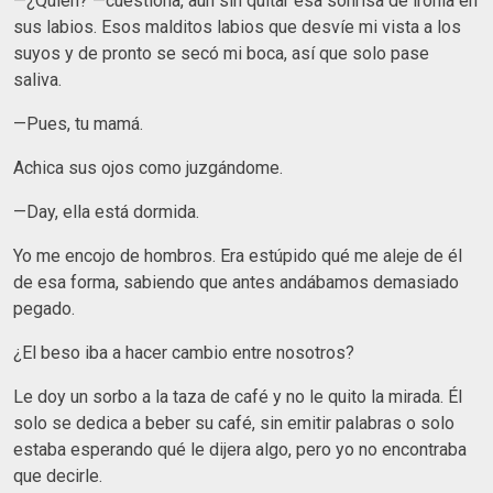
—¿Quién? —cuestiona, aún sin quitar esa sonrisa de ironía en
sus labios. Esos malditos labios que desvíe mi vista a los
suyos y de pronto se secó mi boca, así que solo pase
saliva.
—Pues, tu mamá.
Achica sus ojos como juzgándome.
—Day, ella está dormida.
Yo me encojo de hombros. Era estúpido qué me aleje de él
de esa forma, sabiendo que antes andábamos demasiado
pegado.
¿El beso iba a hacer cambio entre nosotros?
Le doy un sorbo a la taza de café y no le quito la mirada. Él
solo se dedica a beber su café, sin emitir palabras o solo
estaba esperando qué le dijera algo, pero yo no encontraba
que decirle.