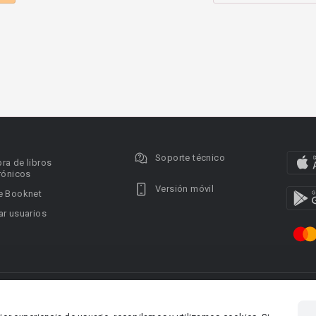
Soporte técnico
ra de libros
rónicos
Versión móvil
e Booknet
r usuarios
ervados.
Privacy policy
DMCA Copyright Policy
Condi
ina 1, Larnaca,
Área RR.PP.: pr@booknet.co