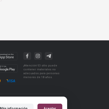
¡Atención! El sitio puede
contener materiales no
adecuados para personas
menores de 18 años.
ciones de uso
Acuerdo de Privacidad
Más información
Aceptar
m
Reglas para la publicación de libros