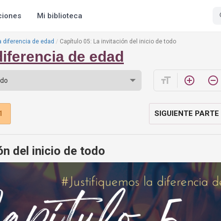
ciones
Mi biblioteca
a diferencia de edad
Capítulo 05: La invitación del inicio de todo
diferencia de edad
format_size
add_circle_outline
remove_circle_outline
1
SIGUIENTE PARTE
ón del inicio de todo