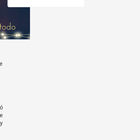
de
ió
e
 y