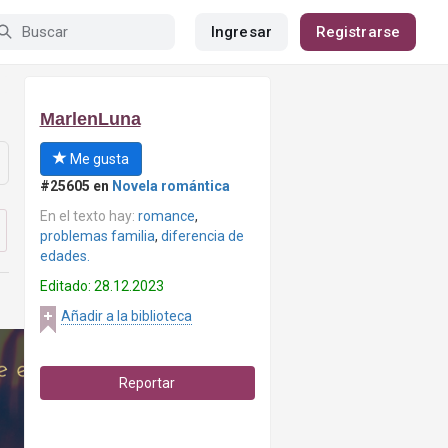
Ingresar
Registrarse
MarlenLuna
Me gusta
#25605 en
Novela romántica
En el texto hay:
romance
,
problemas familia
,
diferencia de
edades.
Editado: 28.12.2023
Añadir a la biblioteca
Reportar