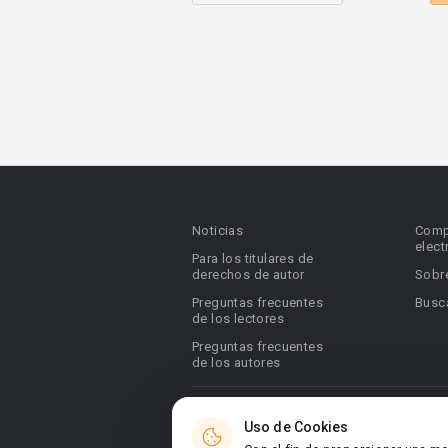
Noticias
Comp
elect
Para los titulares de
derechos de autor
Sobr
Preguntas frecuentes
Busca
de los lectores
Preguntas frecuentes
de los autores
© 2026 Booknet. Todos los derechos res
Uso de Cookies
Dirección comercial: Griva Digeni 51, ofic