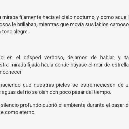
a miraba fijamente hacia el cielo nocturno, y como aquel
sos le brillaban, mientras que movía sus labios carnos
 tono alegre.
o en el césped verdoso, dejamos de hablar, y ta
a mirada fijada hacia donde háyase el mar de estrell
anochecer
, haciendo que nuestras pieles se estremeciesen de u
s aguas del rio se oían con poco pasar del tiempo.
n silencio profundo cubrió el ambiente durante el pasar 
se como eterno.