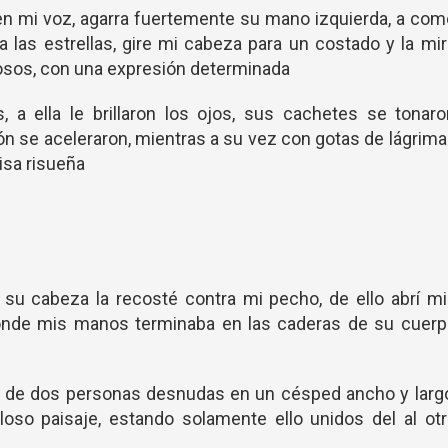
en mi voz, agarra fuertemente su mano izquierda, a co
a las estrellas, gire mi cabeza para un costado y la mi
dosos, con una expresión determinada
s, a ella le brillaron los ojos, sus cachetes se tonar
zón se aceleraron, mientras a su vez con gotas de lágrim
isa risueña
su cabeza la recosté contra mi pecho, de ello abrí m
donde mis manos terminaba en las caderas de su cuerp
s, de dos personas desnudas en un césped ancho y larg
loso paisaje, estando solamente ello unidos del al ot