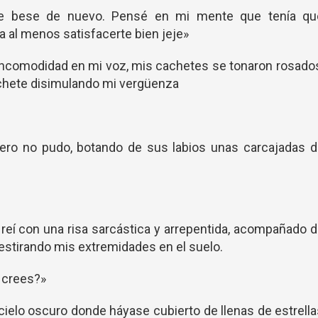
 te bese de nuevo. Pensé en mi mente que tenía qu
a al menos satisfacerte bien jeje»
ncomodidad en mi voz, mis cachetes se tonaron rosado
chete disimulando mi vergüenza
, pero no pudo, botando de sus labios unas carcajadas 
eí con una risa sarcástica y arrepentida, acompañado 
estirando mis extremidades en el suelo.
o crees?»
 cielo oscuro donde háyase cubierto de llenas de estrell