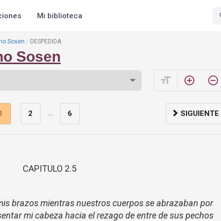
ciones
Mi biblioteca
no Sosen
DESPEDIDA
no Sosen
format_size
add_circle_outline
remove_circle_outline
...
1
2
6
SIGUIENTE
CAPITULO 2.5
 mis brazos mientras nuestros cuerpos se abrazaban por
asentar mi cabeza hacia el rezago de entre de sus pechos