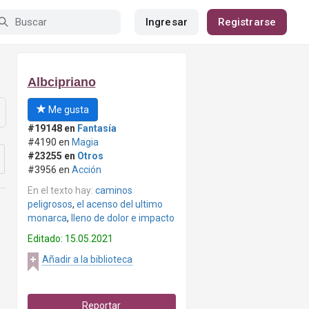
Ingresar
Registrarse
Albcipriano
Me gusta
#19148 en
Fantasía
#4190 en
Magia
#23255 en
Otros
#3956 en
Acción
En el texto hay:
caminos
peligrosos
,
el acenso del ultimo
monarca
,
lleno de dolor e impacto
Editado: 15.05.2021
Añadir a la biblioteca
Reportar