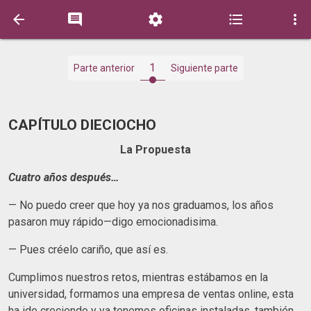





1
Parte anterior
Siguiente parte
CAPÍTULO DIECIOCHO
La Propuesta
Cuatro años después…
— No puedo creer que hoy ya nos graduamos, los años
pasaron muy rápido—digo emocionadisima.
— Pues créelo cariño, que así es.
Cumplimos nuestros retos, mientras estábamos en la
universidad, formamos una empresa de ventas online, esta
ha ido creciendo y ya tenemos oficinas instaladas, también