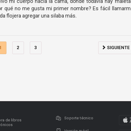
lvo mi cuerpo hacia la cama, donde todavía hay malet
 por qué no me gusta mi primer nombre? Es fácil llamar
da flojera agregar una silaba más.
1
2
3
SIGUIENTE
Soporte técnico
ra de libros
rónicos
Versión móvil