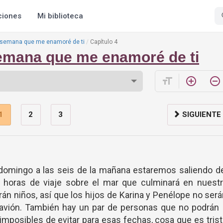
ciones
Mi biblioteca
 semana que me enamoré de ti
Capítulo 4
emana que me enamoré de ti
format_size
add_circle_outline
remove_circle_outline
1
2
3
SIGUIENTE
El domingo a las seis de la mañana estaremos saliendo d
 horas de viaje sobre el mar que culminará en nuestr
irán niños, así que los hijos de Karina y Penélope no ser
avión. También hay un par de personas que no podrán 
mposibles de evitar para esas fechas, cosa que es tris