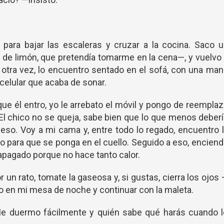
 para bajar las escaleras y cruzar a la cocina. Saco 
 de limón, que pretendía tomarme en la cena—, y vuelvo
ón otra vez, lo encuentro sentado en el sofá, con una ma
 celular que acaba de sonar.
ue él entro, yo le arrebato el móvil y pongo de reempla
 El chico no se queja, sabe bien que lo que menos deber
so. Voy a mi cama y, entre todo lo regado, encuentro 
nzo para que se ponga en el cuello. Seguido a eso, encien
 apagado porque no hace tanto calor.
 un rato, tomate la gaseosa y, si gustas, cierra los ojos
no en mi mesa de noche y continuar con la maleta.
 Me duermo fácilmente y quién sabe qué harás cuando l