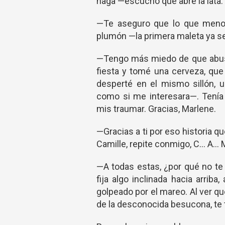
haga —escucho que abre la lata.
—Te aseguro que lo que menos
plumón —la primera maleta ya se
—Tengo más miedo de que abuse
fiesta y tomé una cerveza, q
desperté en el mismo sillón,
como si me interesara—. Tenía 
mis traumar. Gracias, Marlene.
—Gracias a ti por eso historia q
Camille, repite conmigo, C... A... M..
—A todas estas, ¿por qué no te
fija algo inclinada hacia arrib
golpeado por el mareo. Al ver qu
de la desconocida besucona, te 