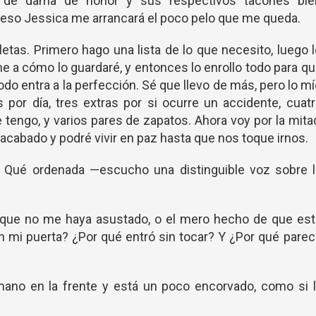
o de dama de honor y sus respectivos tacones bie
 eso Jessica me arrancará el poco pelo que me queda.
tas. Primero hago una lista de lo que necesito, luego 
 a cómo lo guardaré, y entonces lo enrollo todo para q
odo entra a la perfección. Sé que llevo de más, pero lo m
 por día, tres extras por si ocurre un accidente, cuat
e tengo, y varios pares de zapatos. Ahora voy por la mita
acabado y podré vivir en paz hasta que nos toque irnos.
? Qué ordenada —escucho una distinguible voz sobre l
que no me haya asustado, o el mero hecho de que est
n mi puerta? ¿Por qué entró sin tocar? Y ¿Por qué pare
 mano en la frente y está un poco encorvado, como si 