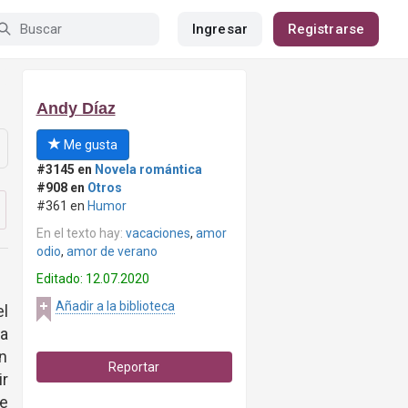
Ingresar
Registrarse
Andy Díaz
Me gusta
#3145 en
Novela romántica
#908 en
Otros
#361 en
Humor
En el texto hay:
vacaciones
,
amor
odio
,
amor de verano
Editado: 12.07.2020
Añadir a la biblioteca
el
a
án
Reportar
ir
te