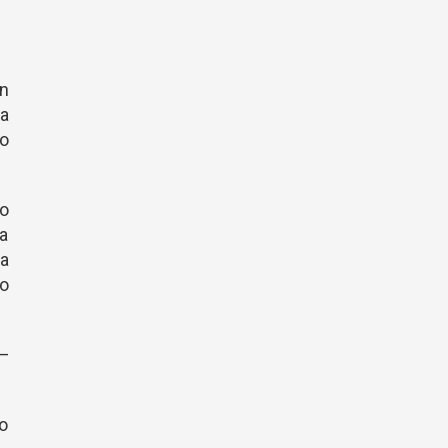
un
 a
no
zo
ía
la
do
 —
o