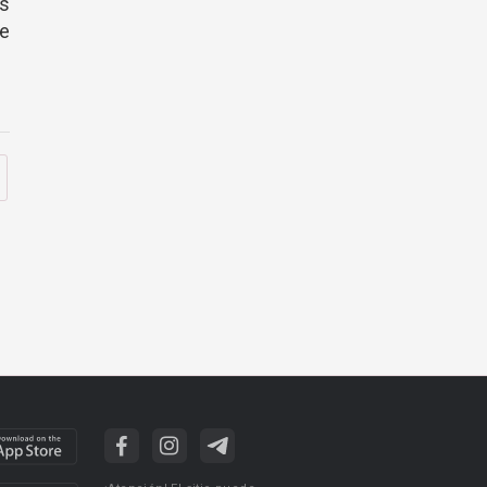
as
me