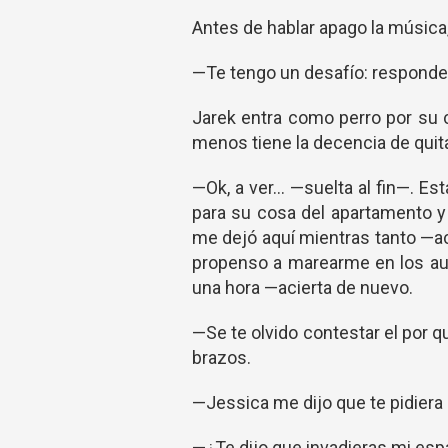
Antes de hablar apago la música
—Te tengo un desafío: responde 
Jarek entra como perro por su c
menos tiene la decencia de quit
—Ok, a ver... —suelta al fin—. E
para su cosa del apartamento y
me dejó aquí mientras tanto —a
propenso a marearme en los aut
una hora —acierta de nuevo.
—Se te olvido contestar el por 
brazos.
—Jessica me dijo que te pidiera
—¿Te dijo que invadieras mi esp