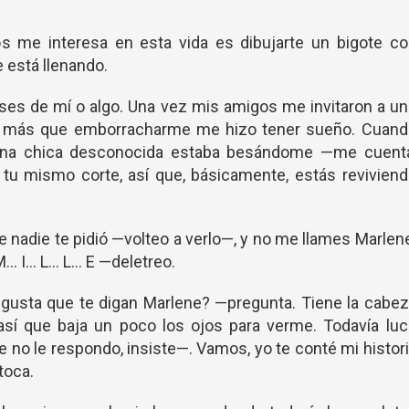
 me interesa en esta vida es dibujarte un bigote co
 está llenando.
s de mí o algo. Una vez mis amigos me invitaron a un
ue más que emborracharme me hizo tener sueño. Cuand
 una chica desconocida estaba besándome —me cuenta
tu mismo corte, así que, básicamente, estás revivien
ue nadie te pidió —volteo a verlo—, y no me llames Marlen
. I... L... L... E —deletreo.
 gusta que te digan Marlene? —pregunta. Tiene la cabe
a, así que baja un poco los ojos para verme. Todavía lu
e no le respondo, insiste—. Vamos, yo te conté mi histor
toca.