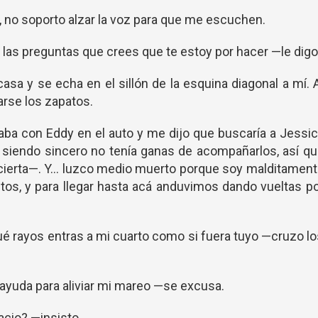
, no soporto alzar la voz para que me escuchen.
las preguntas que crees que te estoy por hacer —le digo
asa y se echa en el sillón de la esquina diagonal a mí. 
arse los zapatos.
staba con Eddy en el auto y me dijo que buscaría a Jessi
 siendo sincero no tenía ganas de acompañarlos, así q
cierta—. Y... luzco medio muerto porque soy malditamen
os, y para llegar hasta acá anduvimos dando vueltas p
qué rayos entras a mi cuarto como si fuera tuyo —cruzo l
 ayuda para aliviar mi mareo —se excusa.
acio? —insisto.