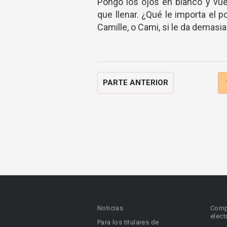
Pongo los ojos en blanco y vue
que llenar. ¿Qué le importa el
Camille, o Cami, si le da demasia
PARTE ANTERIOR
Noticias
Comp
elect
Para los titulares de