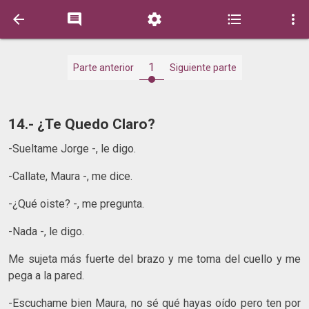





1
Parte anterior
Siguiente parte
14.- ¿Te Quedo Claro?
-Sueltame Jorge -, le digo.
-Callate, Maura -, me dice.
-¿Qué oiste? -, me pregunta.
-Nada -, le digo.
Me sujeta más fuerte del brazo y me toma del cuello y me
pega a la pared.
-Escuchame bien Maura, no sé qué hayas oído pero ten por