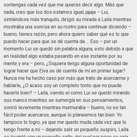
contengas cada vez que me quieras decir algo. Más que
nada, creo que los dos estamos igual, jajaja – Lui,
sintiéndose más tranquilo, dirigió su mirada a Laila mientras
mostraba una sonrisa en su rostro para continuar diciendo –
bueno, tienes razón, pero ahora quiero saber qué es lo que
puedo hacer para que se dé cuenta de…. Eso – por un
momento Lui se quedó sin palabra alguna, esto debido a que
en realidad algo estaba pasando en ese instante por su
mente y era – pero, ¿Siquiera tengo alguna oportunidad de
lograr hacer que Elva se dé cuenta de mí en primer lugar?
Nunca me ha hecho caso por más que trato de acercarme y
hablarle, ¿O acaso soy un completo tonto que no puede
hacerlo bien? – Laila, viendo el como Lui se quedó mirando
sus manos mientras se sumergía en sus pensamientos,
sonrió levemente mientras murmuraba – bueno, no es tan
fácil poder acercarse, aunque lo planeemos tan bien. Yo
tampoco lo logro, ya que me quedo muda cada vez que lo
tengo frente a mí – dejando salir un pequeño suspiro, Laila
se levantó con un pequeño salto, del cual por poco se caía